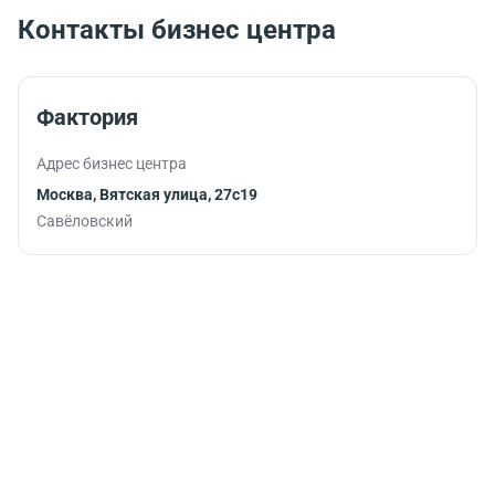
вопросы в
Контакты бизнес центра
комфортной
обстановке.
Фактория
Адрес бизнес центра
Москва, Вятская улица, 27с19
Савёловский