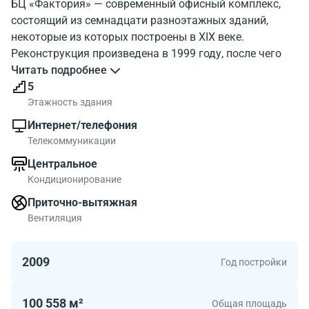
БЦ «Фактория» — современный офисный комплекс,
состоящий из семнадцати разноэтажных зданий,
некоторые из которых построены в XIX веке.
Реконструкция произведена в 1999 году, после чего
бизнес-парк стал соответствовать категории В+.
Читать подробнее
5
«Фактория» обладает неплохой транспортной
Этажность здания
доступностью, которая обеспечена пролегающими
Интернет/телефония
поблизости трассами: Дмитровским шоссе, Садовым
Телекоммуникации
кольцом, ТТК, улицами Новослободской, Бутырской,
Центральное
Нижней Масловкой. В пяти минутах ходьбы
Кондиционирование
расположена станция метро «Савеловская».
Приточно-вытяжная
Размещенные на территории БЦ объекты позволяют
Вентиляция
арендаторам трудиться в комфортных условиях.
Автотранспорт можно разместить на прекрасно
2009
Год постройки
оборудованной крытой парковке с подогревом,
рассчитанной на 85 машино-мест, и многоярусном
паркинге, уличной стоянке. Можно воспользоваться
100 558 м²
Общая площадь