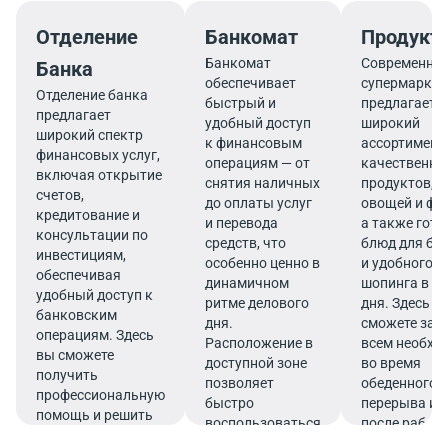
Отделение
Банкомат
Продукт
Банкомат
Современны
Банка
обеспечивает
супермаркет
Отделение банка
быстрый и
предлагает
предлагает
удобный доступ
широкий
широкий спектр
к финансовым
ассортимент
финансовых услуг,
операциям — от
качественны
включая открытие
снятия наличных
продуктов, 
счетов,
до оплаты услуг
овощей и фр
кредитование и
и перевода
а также гот
консультации по
средств, что
блюд для бы
инвестициям,
особенно ценно в
и удобного
обеспечивая
динамичном
шопинга в те
удобный доступ к
ритме делового
дня. Здесь в
банковским
дня.
сможете зап
операциям. Здесь
Расположение в
всем необх
вы сможете
доступной зоне
во время
получить
позволяет
обеденного
профессиональную
быстро
перерыва ил
помощь и решить
воспользоваться
после работ
все финансовые
услугами банка.