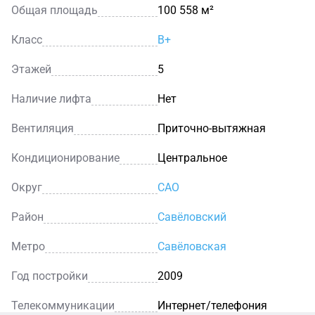
Общая площадь
100 558 м²
автоматизированная пожарная сигнализация,
спринклеры. Сохранность имущества клиентов
Класс
B+
обеспечивается фирмой, несущей круглосуточную
охрану объекта.
Этажей
5
Наличие лифта
Нет
Осуществляется контроль доступа, установлены
видеокамеры по периметрам и во внутренних
Вентиляция
Приточно-вытяжная
помещениях. На территории БЦ «Фактория»
предоставляется возможность аренды офисных
Кондиционирование
Центральное
блоков, складских помещений разного метража.
Произведен капитальный ремонт, отделочные работы
Округ
САО
как в блоках, так и в холлах. Планировка смешанная.
Район
Савёловский
Объекты готовы к въезду арендаторов.
Метро
Савёловская
Год постройки
2009
Телекоммуникации
Интернет/телефония