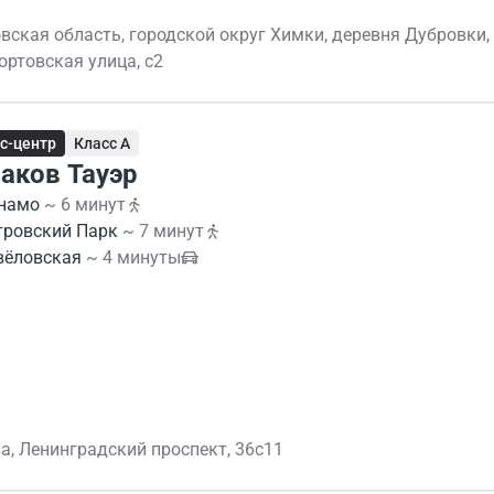
вская область, городской округ Химки, деревня Дубровки,
ортовская улица, с2
с-центр
Класс A
аков Тауэр
намо
~ 6 минут
тровский Парк
~ 7 минут
вёловская
~ 4 минуты
а, Ленинградский проспект, 36с11