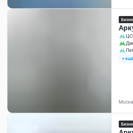
Бизне
Арк
ЦС
Ди
Пе
+ ещё
Москв
Бизне
Арк