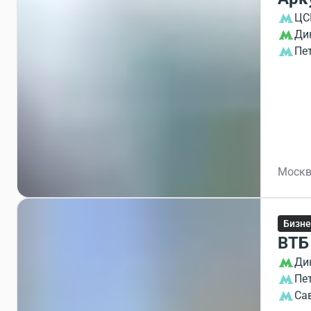
ЦС
Ди
Пе
Москв
Бизне
ВТБ
Ди
Пе
Са