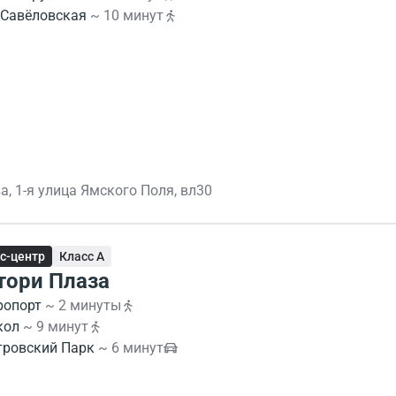
Савёловская
~ 10 минут
, 1-я улица Ямского Поля, вл30
с-центр
Класс A
тори Плаза
ропорт
~ 2 минуты
кол
~ 9 минут
тровский Парк
~ 6 минут