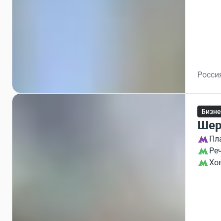
Росси
Бизне
Шер
Пл
Ре
Хо