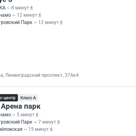
КА
~ 8 минут
намо
~ 12 минут
тровский Парк
~ 12 минут
а, Ленинградский проспект, 37Ак4
с-центр
Класс A
 Арена парк
намо
~ 5 минут
тровский Парк
~ 7 минут
вёловская
~ 15 минут