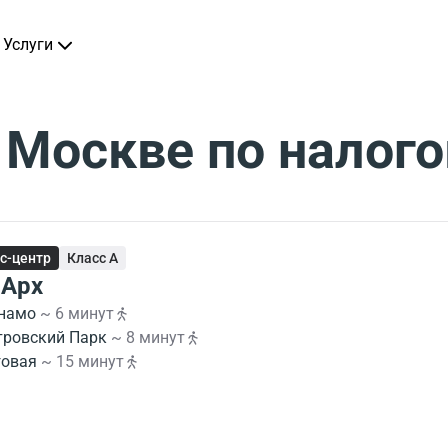
Услуги
 Москве по налого
с-центр
Класс A
Арх
намо
~ 6 минут
тровский Парк
~ 8 минут
говая
~ 15 минут