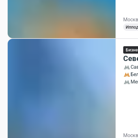
Москв
Иппо
Бизне
Сев
Са
Бе
Ме
Москв