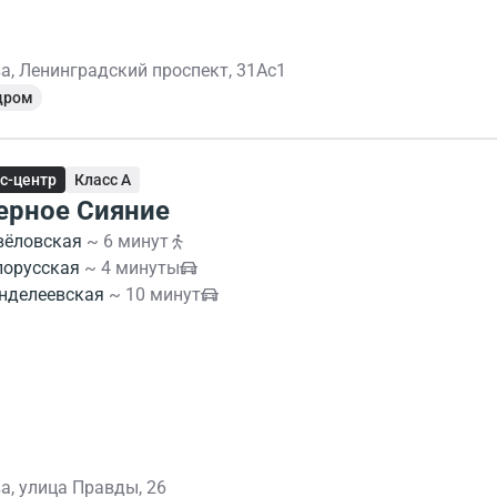
а, Ленинградский проспект, 31Ас1
дром
с-центр
Класс A
ерное Сияние
вёловская
~ 6 минут
лорусская
~ 4 минуты
нделеевская
~ 10 минут
а, улица Правды, 26