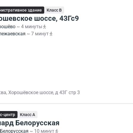
истративное здание
Класс B
ошевское шоссе, 43Гс9
рошёво
~ 4 минуты
лежаевская
~ 7 минут
ва, Хорошёвское шоссе, д 43Г стр 3
с-центр
Класс A
нард Белорусская
Белорусская
~ 10 минут