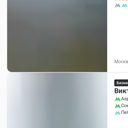
Москва
Бизне
Вик
Аэ
Со
Пе