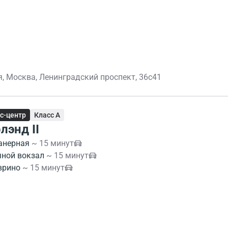
я, Москва, Ленинградский проспект, 36с41
с-центр
Класс A
лэнд II
анерная
~ 15 минут
чной вокзал
~ 15 минут
врино
~ 15 минут