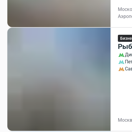
Моско
Аэроп
Бизне
Рыб
Ди
Пе
Са
Москв