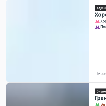
Админ
Хор
Хо
По
г Моск
Бизне
Гра