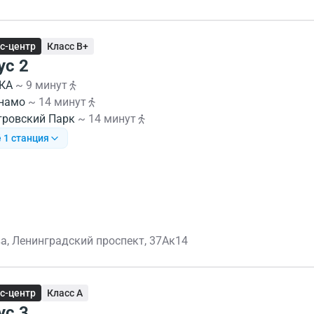
с-центр
Класс B+
ус 2
КА
~ 9 минут
намо
~ 14 минут
тровский Парк
~ 14 минут
 1 станция
а, Ленинградский проспект, 37Ак14
с-центр
Класс A
ус 3