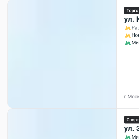
Торго
ул.
Ра
Но
Ми
г Моск
Спорт
ул. 
Ми