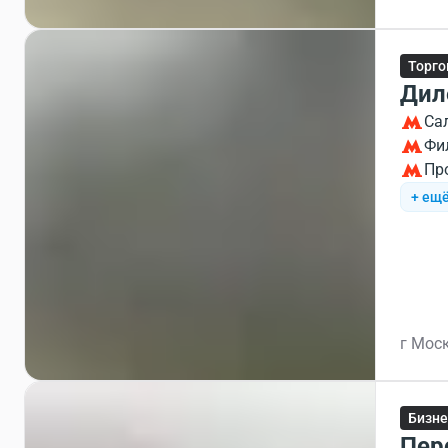
Торго
Дил
Са
Фи
Пр
+ ещё
г Моск
Бизне
Пер