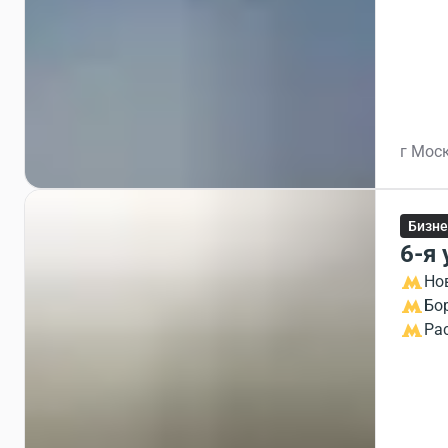
г Моск
Бизне
6-я 
Но
Бо
Ра