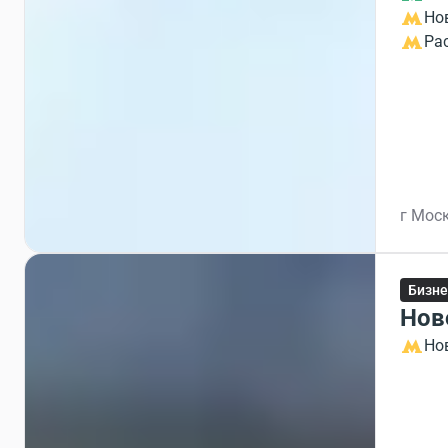
Но
Ра
г Моск
Бизне
Нов
Но