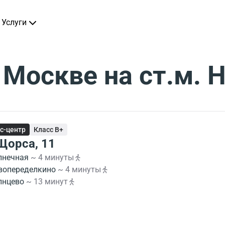
Услуги
 Москве на ст.м.
с-центр
Класс B+
 Щорса, 11
лнечная
~ 4 минуты
вопеределкино
~ 4 минуты
лнцево
~ 13 минут