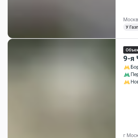
Москв
У Газ
Объек
9-я
Бо
Пе
Но
г Моск