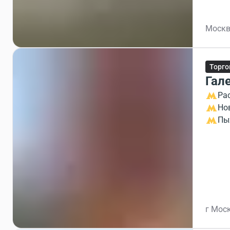
Москв
Торго
Гал
Ра
Но
Пы
г Моск