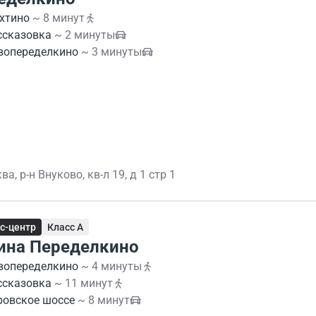
хтино
~ 8 минут
ссказовка
~ 2 минуты
вопеределкино
~ 3 минуты
ва, р-н Внуково, кв-л 19, д 1 стр 1
с-центр
Класс A
ина Переделкино
вопеределкино
~ 4 минуты
ссказовка
~ 11 минут
ровское шоссе
~ 8 минут