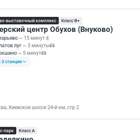
во-выставочный комплекс
Класс B+
ерский центр Обухов (Внуково)
ларьево
~ 15 минут
латов луг
~ 3 минуты
окшино
~ 5 минут
 3 станции
ва, Киевское шоссе 24-й км, стр 2
с-парк
Класс A
еделкино