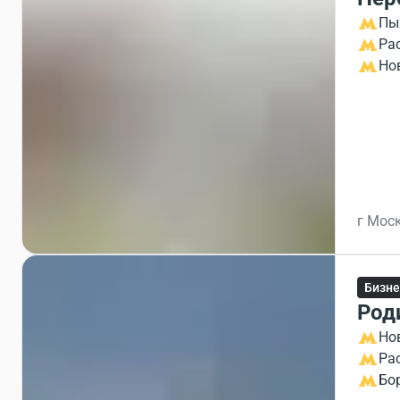
Пы
Ра
Но
г Моск
Бизне
Род
Но
Ра
Бо