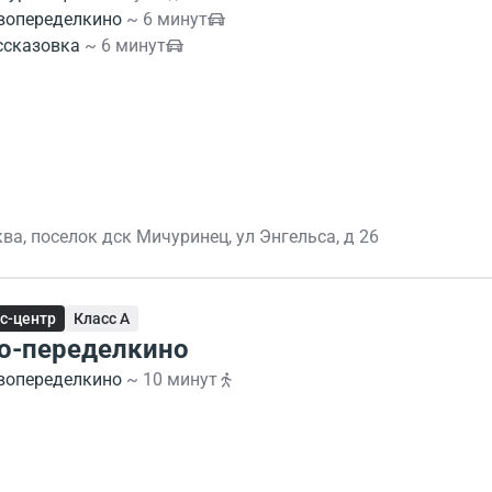
вопеределкино
~ 6 минут
ссказовка
~ 6 минут
ва, поселок дск Мичуринец, ул Энгельса, д 26
с-центр
Класс A
о-переделкино
вопеределкино
~ 10 минут