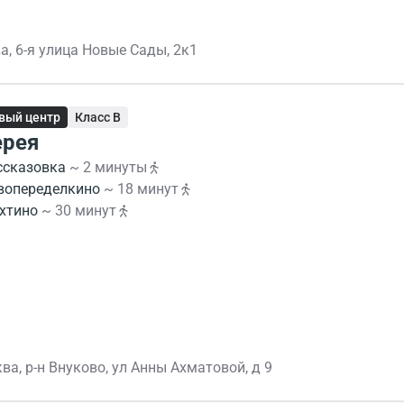
а, 6-я улица Новые Сады, 2к1
вый центр
Класс B
ерея
ссказовка
~ 2 минуты
вопеределкино
~ 18 минут
хтино
~ 30 минут
ва, р-н Внуково, ул Анны Ахматовой, д 9