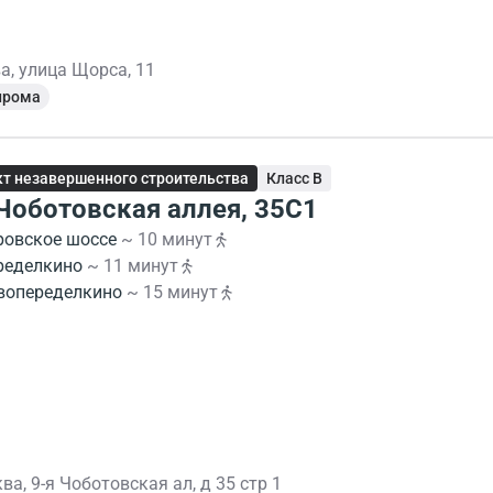
а, улица Щорса, 11
прома
т незавершенного строительства
Класс B
 Чоботовская аллея, 35С1
ровское шоссе
~ 10 минут
ределкино
~ 11 минут
вопеределкино
~ 15 минут
ва, 9-я Чоботовская ал, д 35 стр 1