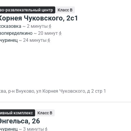
во-развлекательный центр
Класс B
 Корнея Чуковского, 2с1
ссказовка
~ 2 минуты
вопеределкино
~ 20 минут
чуринец
~ 24 минуты
ва, р-н Внуково, ул Корнея Чуковского, д 2 стр 1
ивный комплекс
Класс B
Энгельса, 26
чуринец
~ 3 минуты