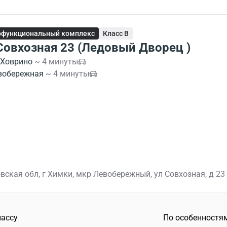
офункциональный комплекс
Класс B
 Совхозная 23 (Ледовый Дворец )
Ховрино
~ 4 минуты
вобережная
~ 4 минуты
вская обл, г Химки, мкр Левобережный, ул Совхозная, д 23
лассу
По особенностя