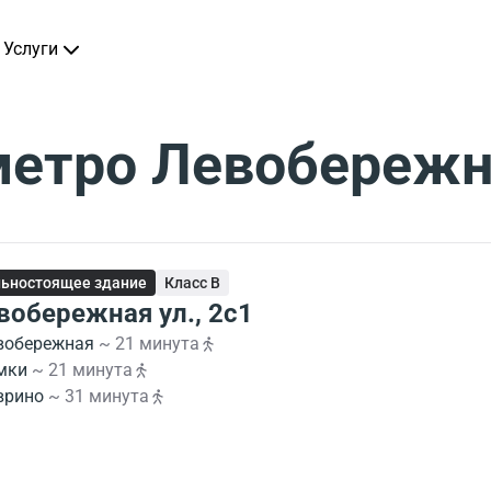
Услуги
метро Левобереж
ьностоящее здание
Класс B
вобережная ул., 2с1
вобережная
~ 21 минута
мки
~ 21 минута
врино
~ 31 минута