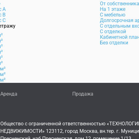
e
От собственник
с А
На 1 этаже
с B
С мебелью
с C
Долгосрочная а
етражу
С отдельным вх
С отделкой
м²
Кабинетной пла
м²
Без отделки
м²
м²
м²
м²
 м²
 м²
 м²
Аренда
Продажа
Общество с ограниченной ответственностью «ТЕХНОЛОГИ
НЕДВИЖИМОСТИ» 123112, город Москва, вн.тер. г. Муниц
Пресненский, наб Пресненская, дом 12, помещение 1/13