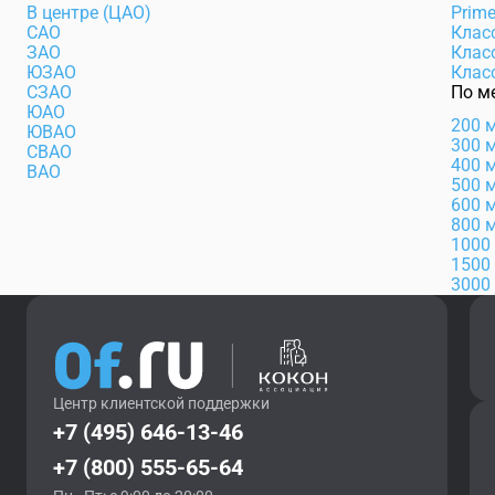
В центре (ЦАО)
Prim
САО
Клас
ЗАО
Клас
ЮЗАО
Клас
СЗАО
По м
ЮАО
200 
ЮВАО
300 
СВАО
400 
ВАО
500 
600 
800 
1000
1500
3000
Центр клиентской поддержки
+7 (495) 646-13-46
+7 (800) 555-65-64