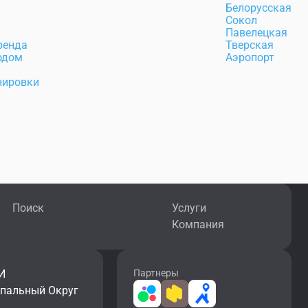
а
Белорусская
Сокол
Павелецкая
ренда
Тверская
одом
Аэропорт
нировки
Поиск
Услуги
Компания
И
Партнеры
ипальный Округ