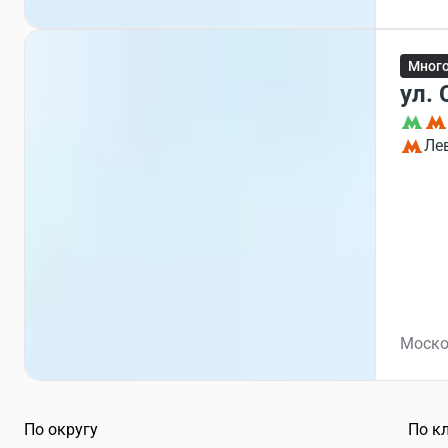
Мног
ул.
Ле
Моско
По округу
По к