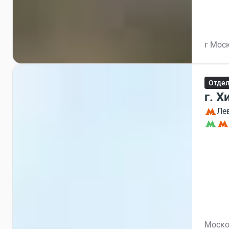
г Моск
Отдел
г. Х
Ле
Москов