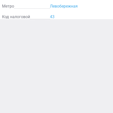
Метро
Левобережная
Код налоговой
43
Столовая
В столовой
представлен
широкий
выбор горячих
блюд, салатов,
закусок и