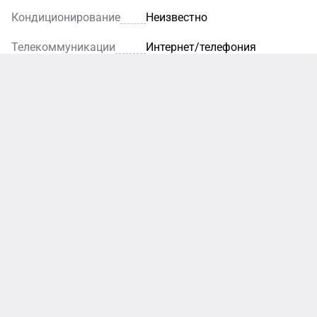
Кондиционирование
Неизвестно
Телекоммуникации
Интернет/телефония
Кафе
Ресторан
Уютное
кафе — это
Благодаря
идеальное
элегантному
место для
интерьеру и
легкого
внимательному