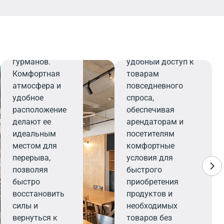
напитков,
которые
Минимаркет
порадуют
даже самых
Минимаркет
взыскательных
предлагает
гурманов.
удобный доступ к
Комфортная
товарам
атмосфера и
повседневного
удобное
спроса,
расположение
обеспечивая
делают ее
арендаторам и
идеальным
посетителям
местом для
комфортные
перерыва,
условия для
позволяя
быстрого
быстро
приобретения
восстановить
продуктов и
силы и
необходимых
вернуться к
товаров без