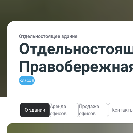
Отдельностоящее здание
Отдельностоящ
Правобережная 
Класс B
Аренда
Продажа
О здании
Контакт
офисов
офисов