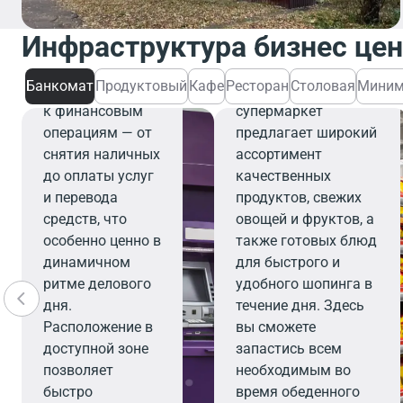
Банкомат
Банкомат
Инфраструктура бизнес це
обеспечивает
Продуктовый
быстрый и
Банкомат
Продуктовый
Кафе
Ресторан
Столовая
Миним
удобный доступ
Современный
к финансовым
супермаркет
операциям — от
предлагает широкий
снятия наличных
ассортимент
до оплаты услуг
качественных
и перевода
продуктов, свежих
средств, что
овощей и фруктов, а
особенно ценно в
также готовых блюд
динамичном
для быстрого и
ритме делового
удобного шопинга в
дня.
течение дня. Здесь
Расположение в
вы сможете
доступной зоне
запастись всем
позволяет
необходимым во
быстро
время обеденного