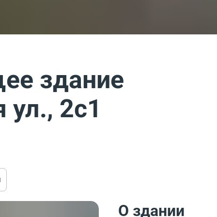
ее здание
ул., 2с1
ы
О здании