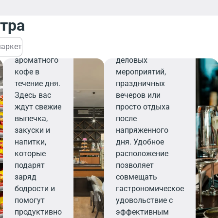
завтрака,
персоналу,
деловой
ресторан станет
нтра
встречи или
вашим надежным
перерыва на
выбором для
аркет
чашечку
организации
ароматного
деловых
кофе в
мероприятий,
течение дня.
праздничных
Здесь вас
вечеров или
ждут свежие
просто отдыха
выпечка,
после
закуски и
напряженного
напитки,
дня. Удобное
которые
расположение
подарят
позволяет
заряд
совмещать
бодрости и
гастрономическое
помогут
удовольствие с
продуктивно
эффективным