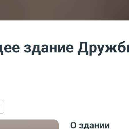
ее здание Дружб
ы
О здании