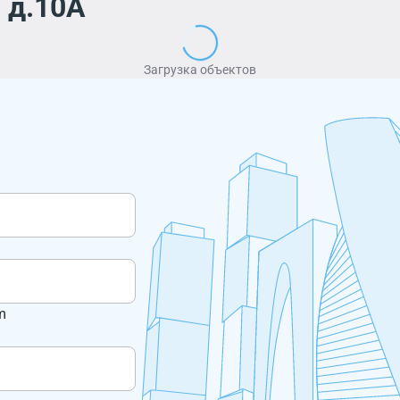
 д.10А
Загрузка объектов
m