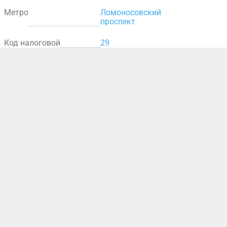
Метро
Ломоносовский
проспект
Код налоговой
29