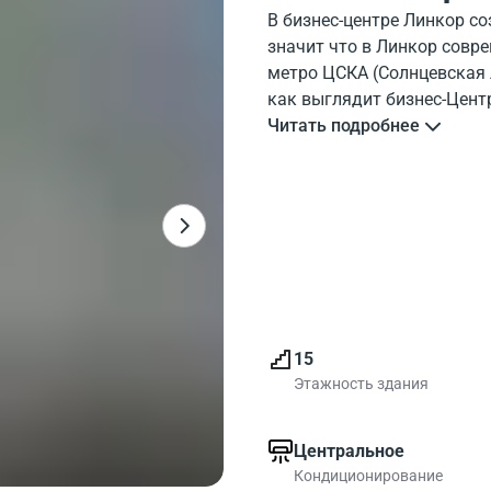
В бизнес-центре Линкор со
значит что в Линкор сов
метро ЦСКА (Солнцевская 
как выглядит бизнес-Цент
районе бизнес-Центр Линк
Читать подробнее
развитой инфраструктурой.
объекты района около нег
коммерческих помещений.
бизнес-центре Линкор ряд
офисы по доступной цене.I
15
Этажность здания
Центральное
Кондиционирование