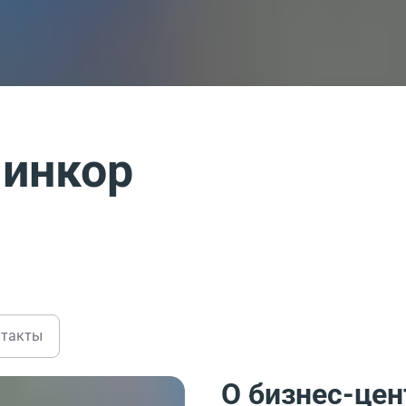
Линкор
нтакты
О бизнес-цен