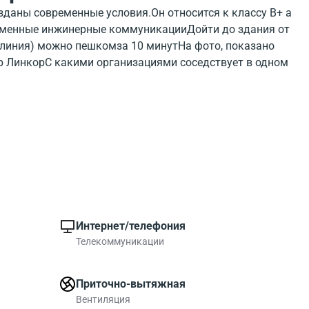
зданы современные условия.Он относится к классу B+ а
ременные инжинерные коммуникацииДойти до здания от
линия) можно пешкомза 10 минутНа фото, показано
р ЛинкорС какими организациями соседствует в одном
ор можно посмотрев на карте.Линкор обладает
Посмотрите где расположен бизнес-центра на карте, и
о.Всего в здании 61145 квадратных метров
Площади офисов от 1000 до 1000 метров квадратных.В
ом с метро ЦСКА (Солнцевская линия) можно найти
D 101
Интернет/телефония
Телекоммуникации
Приточно-вытяжная
Вентиляция