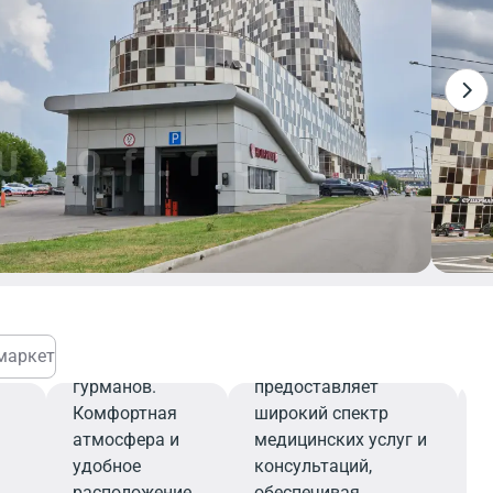
Столовая
В столовой
представлен
широкий
выбор горячих
блюд, салатов,
закусок и
напитков,
т
которые
Медицинский
ым
порадуют
центр
даже самых
маркет
взыскательных
Медицинский центр
гурманов.
предоставляет
Комфортная
широкий спектр
атмосфера и
медицинских услуг и
удобное
консультаций,
расположение
обеспечивая