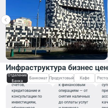
Отделение
Банка
Банкомат
Отделение банка
предлагает
Банкомат
Инфраструктура бизнес це
широкий спектр
обеспечивает
П
финансовых услуг,
быстрый и
Отделение
Банкомат
Продуктовый
Кафе
Ресто
включая открытие
удобный доступ
Со
Банка
счетов,
к финансовым
су
кредитование и
операциям — от
пр
консультации по
снятия наличных
ас
инвестициям,
до оплаты услуг
ка
обеспечивая
и перевода
про