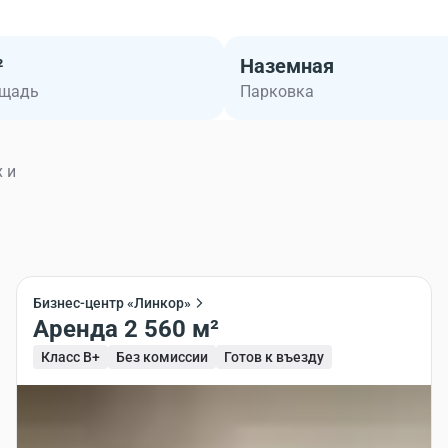
²
Наземная
ощадь
Парковка
 и
Бизнес-центр «Линкор»
Аренда 2 560 м²
Класс B+
Без комиссии
Готов к въезду