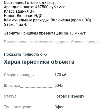
Состояние: Готово к въезду.
Арендная плата: 467500 руб./мес.
Класс здания B+.
Налог: Включая НДС.
Коммунальные расходы: Включены (кроме ЭЭ).
Этаж: 4 из 4.
Звоните! Пришлём презентацию за 15 минут.
Планировочное решение в подарок. Условия аренды
обсуждаемы.
Показать полностью
>ID объекта - 5045.
Характеристики объекта
Общая площадь
170 м²
ID офиса
5045
Статус
Готово к въезду
Тип помещения
Офис