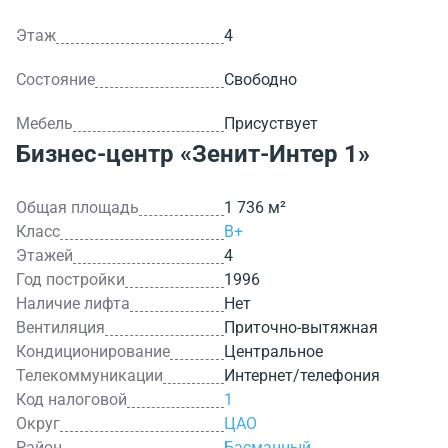
Этаж
4
Состояние
Свободно
Мебель
Присуствует
Бизнес-центр
«Зенит-Интер 1»
Общая площадь
1 736 м²
Класс
B+
Этажей
4
Год постройки
1996
Наличие лифта
Нет
Вентиляция
Приточно-вытяжная
Кондиционирование
Центральное
Телекоммуникации
Интернет/телефония
Код налоговой
1
Округ
ЦАО
Район
Басманный