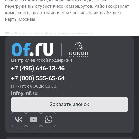
перегруженных туристических маршрутов. Район сохраняет
камерность, при этом является частью активной бизнес-
карты Москвы.
Район и инфраструктура
Станция м Бауманская находится на Арбатско-Покровской
линии. Это Басманный район Центрального
Центр клиентской поддержки
административного округа — деловая область, где
+7 (495) 646-13-46
историческая застройка соседствует с современными
офисными проектами. Близость к Садовому кольцу усиливает
+7 (800) 555-65-64
транспортную доступность локации.
Пн - Пт: с 9:00 до 20:00
info@of.ru
Район Бауманской отличается насыщенной, но не
перегруженной инфраструктурой. В шаговой доступности —
Заказать звонок
вузы и научные центры, среди которых МГТУ им. Баумана,
культурные пространства, благоустроенные общественные
зоны. Поблизости расположены и скверы, рестораны,
кофейни, магазины.