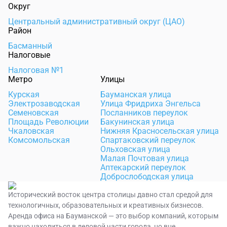
Округ
Центральный административный округ (ЦАО)
Район
Басманный
Налоговые
Налоговая №1
Метро
Улицы
Курская
Бауманская улица
Электрозаводская
Улица Фридриха Энгельса
Семеновская
Посланников переулок
Площадь Революции
Бакунинская улица
Чкаловская
Нижняя Красносельская улица
Комсомольская
Спартаковский переулок
Ольховская улица
Малая Почтовая улица
Аптекарский переулок
Доброслободская улица
Исторический восток центра столицы давно стал средой для
технологичных, образовательных и креативных бизнесов.
Аренда офиса на Бауманской — это выбор компаний, которым
важно находиться в деловой части города, но вне