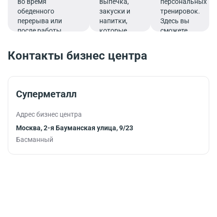
во время
выпечка,
персональных
обеденного
закуски и
тренировок.
перерыва или
напитки,
Здесь вы
после работы.
которые
сможете
подарят
эффективно
заряд
совмещать
Контакты бизнес центра
бодрости и
работу и
помогут
спорт,
продуктивно
тренируясь во
продолжить
время
Суперметалл
работу.
обеденного
перерыва или
Адрес бизнес центра
после
рабочего дня.
Москва, 2-я Бауманская улица, 9/23
Басманный