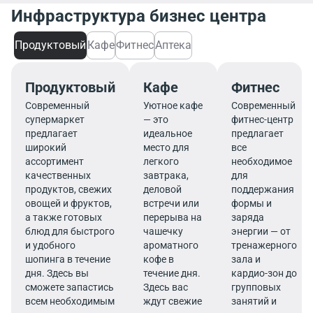
Инфраструктура бизнес центра
Продуктовый
Кафе
Фитнес
Аптека
Продуктовый
Кафе
Фитнес
Современный
Уютное кафе
Современный
супермаркет
— это
фитнес-центр
предлагает
идеальное
предлагает
широкий
место для
все
ассортимент
легкого
необходимое
качественных
завтрака,
для
продуктов, свежих
деловой
поддержания
овощей и фруктов,
встречи или
формы и
а также готовых
перерыва на
заряда
блюд для быстрого
чашечку
энергии — от
и удобного
ароматного
тренажерного
шопинга в течение
кофе в
зала и
дня. Здесь вы
течение дня.
кардио-зон до
сможете запастись
Здесь вас
групповых
всем необходимым
ждут свежие
занятий и