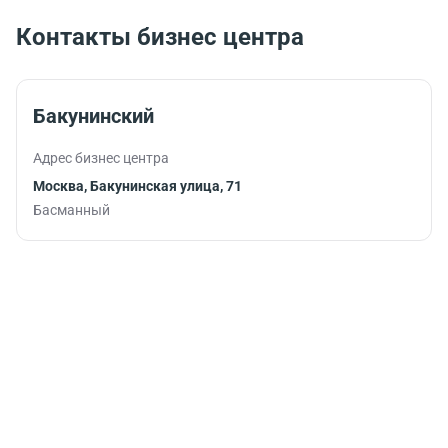
подарят
перерыва,
заряд
позволяя
Контакты бизнес центра
бодрости и
быстро
помогут
восстановить
продуктивно
силы и
продолжить
вернуться к
Бакунинский
работу.
работе с новой
энергией.
Адрес бизнес центра
Москва, Бакунинская улица, 71
Басманный