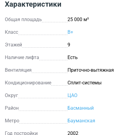
Характеристики
но и провести деловую встречу. Внешняя
инфраструктура также представлена стоматологией,
Общая площадь
25 000 м²
автомойкой, магазинами, банкоматами и другими
разнообразными объектами.
Класс
B+
Этажей
9
Наличие лифта
Есть
Вентиляция
Приточно-вытяжная
Кондиционирование
Сплит-системы
Округ
ЦАО
Район
Басманный
Метро
Бауманская
Год постройки
2002