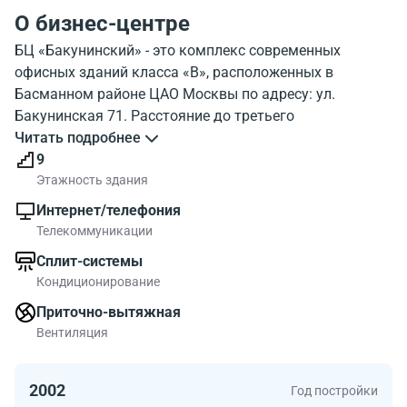
О бизнес-центре
БЦ «Бакунинский» - это комплекс современных
офисных зданий класса «B», расположенных в
Басманном районе ЦАО Москвы по адресу: ул.
Бакунинская 71. Расстояние до третьего
транспортного кольца около 1 километра, до
Читать подробнее
Садового – менее трех. До ближайших станций метро
9
Бакунинская и Электрозаводская дорога пешком
Этажность здания
займет 10-15 минут. Бизнес-центр выполнен в
Интернет/телефония
современном стиле с использованием
Телекоммуникации
высококачественных материалов. Общая площадь
Сплит-системы
комплекса составляет -25 000 кв.м. В аренду
Кондиционирование
предлагаются офисные помещения смешанной
планировки с выполненной отделкой и готовые к
Приточно-вытяжная
въезду. Минимальная площадь составляет -100 кв.м.
Вентиляция
Техническое оснащение находится на высоком уровне.
В 2002 году в бизнес-центре была проведена
2002
Год постройки
реконструкция всех инженерных систем, в том числе