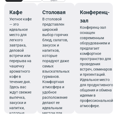
Кафе
Столовая
Конференц-
Уютное кафе
В столовой
зал
— это
представлен
Конференц-зал
идеальное
широкий
оснащен
место для
выбор горячих
современным
легкого
блюд, салатов,
оборудованием и
завтрака,
закусок и
предлагает
деловой
напитков,
комфортное
встречи или
которые
пространство для
перерыва на
порадуют даже
проведения
чашечку
самых
встреч, семинаров
ароматного
взыскательных
и презентаций.
кофе в
гурманов.
Идеальное место
течение дня.
Комфортная
для продуктивного
Здесь вас
атмосфера и
общения и обмена
ждут свежие
удобное
идеями в
выпечка,
расположение
профессиональной
закуски и
делают ее
атмосфере.
напитки,
идеальным
которые
местом для