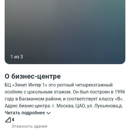
1 из 3
О бизнес-центре
БЦ «Зенит Интер 1» это уютный четырехэтажный
особняк с цокольным этажом. Он был построен в 1996
году в Басманном районе, и соответствует классу «В».
Адрес бизнес-центра: г. Москва, ЦАО, ул. Лукьянова,д.
3 стр. 1.
Читать подробнее
Объект расположен очень удобно – рядом проходят
4
такие городские магистрали как Садовое кольцо, ТТК.
Этажность здания