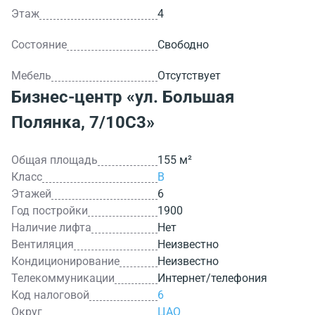
Этаж
4
Состояние
Свободно
Мебель
Отсутствует
Бизнес-центр
«ул. Большая
Полянка, 7/10С3»
Общая площадь
155 м²
Класс
B
Этажей
6
Год постройки
1900
Наличие лифта
Нет
Вентиляция
Неизвестно
Кондиционирование
Неизвестно
Телекоммуникации
Интернет/телефония
Код налоговой
6
Округ
ЦАО