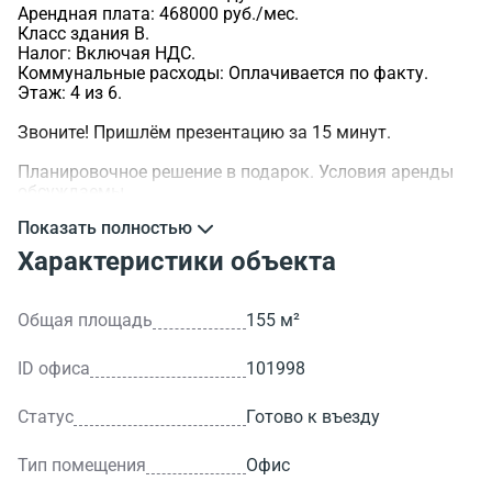
Арендная плата: 468000 руб./мес.
Класс здания B.
Налог: Включая НДС.
Коммунальные расходы: Оплачивается по факту.
Этаж: 4 из 6.
Звоните! Пришлём презентацию за 15 минут.
Планировочное решение в подарок. Условия аренды
обсуждаемы.
Показать полностью
>ID объекта - 101998.
Характеристики объекта
Общая площадь
155 м²
ID офиса
101998
Статус
Готово к въезду
Тип помещения
Офис