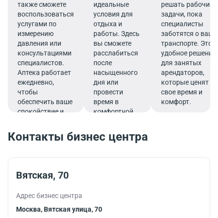
также сможете
идеальные
решать рабочие
воспользоваться
условия для
задачи, пока
услугами по
отдыха и
специалисты
измерению
работы. Здесь
заботятся о ваш
давления или
вы сможете
транспорте. Это
консультациями
расслабиться
удобное решение
специалистов.
после
для занятых
Аптека работает
насыщенного
арендаторов,
ежедневно,
дня или
которые ценят
чтобы
провести
свое время и
обеспечить ваше
время в
комфорт.
спокойствие и
комфортной
комфорт прямо в
обстановке во
деловом ритме
время деловой
Контакты бизнес центра
жизни.
поездки.
Вятская, 70
Адрес бизнес центра
Москва, Вятская улица, 70