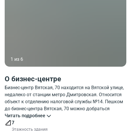
1 из 6
О бизнес-центре
Бизнес-центр Вятская, 70 находится на Вятской улице,
недалеко от станции метро Дмитровская. Относится
объект к отделению налоговой службы №14. Пешком
до бизнес-центра Вятская, 70 можно добраться
приблизительно за 5 минут от метро. На фото,
Читать подробнее
показано как выглядит бизнес-центр Vyatskaya, 70. С
7
какими объектами соседствует в одном районе
Этажность здания