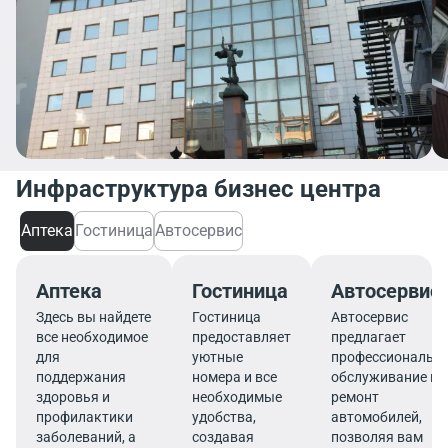
Инфраструктура бизнес центра
Аптека
Гостиница
Автосервис
Аптека
Гостиница
Автосервис
Здесь вы найдете
Гостиница
Автосервис
все необходимое
предоставляет
предлагает
для
уютные
профессиональн
поддержания
номера и все
обслуживание и
здоровья и
необходимые
ремонт
профилактики
удобства,
автомобилей,
заболеваний, а
создавая
позволяя вам