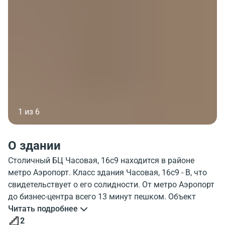
1 из 6
О здании
Столичный БЦ Часовая, 16с9 находится в районе
метро Аэропорт. Класс здания Часовая, 16с9 - B, что
свидетельствует о его солидности. От метро Аэропорт
до бизнес-центра всего 13 минут пешком. Объект
Часовая, 16с9 , этажей 2, парковка. На фото показан
Читать подробнее
внешний облик здания. Окружение бизнес-центра
2