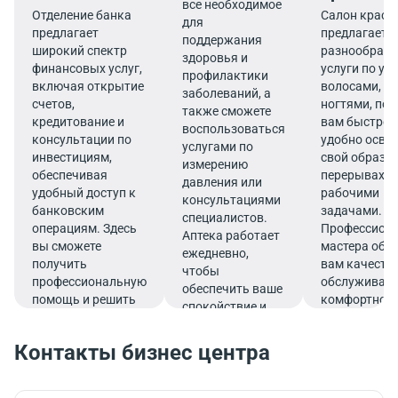
все необходимое
Отделение банка
Салон красо
для
предлагает
предлагает
поддержания
широкий спектр
разнообраз
здоровья и
финансовых услуг,
услуги по ухо
профилактики
включая открытие
волосами, к
заболеваний, а
счетов,
ногтями, по
также сможете
кредитование и
вам быстро 
воспользоваться
консультации по
удобно осве
услугами по
инвестициям,
свой образ в
измерению
обеспечивая
перерывах м
давления или
удобный доступ к
рабочими
консультациями
банковским
задачами.
специалистов.
операциям. Здесь
Профессион
Аптека работает
вы сможете
мастера обе
ежедневно,
получить
вам качеств
чтобы
профессиональную
обслуживани
обеспечить ваше
помощь и решить
комфортной
спокойствие и
все финансовые
атмосфере.
комфорт прямо в
вопросы в
деловом ритме
Контакты бизнес центра
комфортной
жизни.
обстановке.