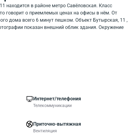
11 находится в районе метро Савёловская. Класс
 что говорит о приемлемых ценах на офисы в нём. От
го дома всего 6 минут пешком. Объект Бутырская, 11 ,
фотографии показан внешний облик здания. Окружение
 показано на карте. В районе БЦ есть много объектов
Свободные помещения в данном бизнес-центре -
й по размеру компании.
Интернет/телефония
Телекоммуникации
Приточно-вытяжная
Вентиляция