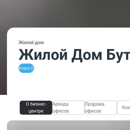
Жилой дом
Жилой Дом Бут
Класс C
О бизнес-
Аренда
Продажа
Ко
центре
офисов
офисов