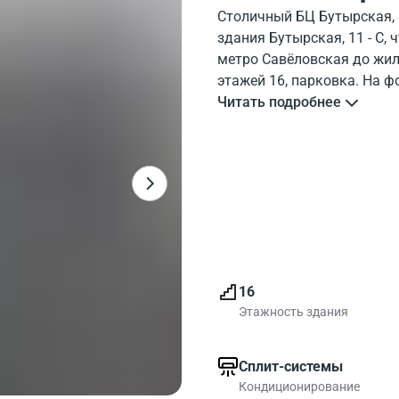
Столичный БЦ Бутырская, 
здания Бутырская, 11 - C,
метро Савёловская до жило
этажей 16, парковка. На 
жилого дома Butyrskaya 11
Читать подробнее
инфраструктуры
Общая площадь 15827 м2. 
хороший выбор для средне
16
Этажность здания
Сплит-системы
Кондиционирование