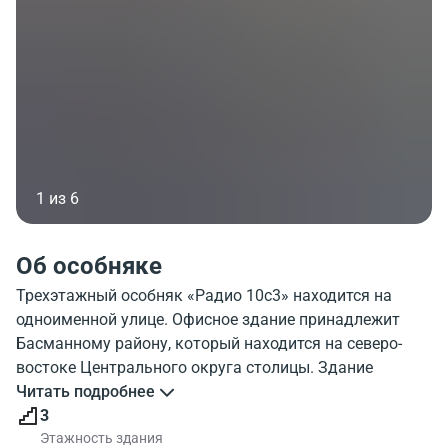
1 из 6
Об особняке
Трехэтажный особняк «Радио 10с3» находится на
одноименной улице. Офисное здание принадлежит
Басманному району, который находится на северо-
востоке Центрального округа столицы. Здание
выглядит грандиозно, оно содержит на себе отпечаток
Читать подробнее
времени. Прилегающая территория облагорожена и
3
обнесена забором.
Этажность здания