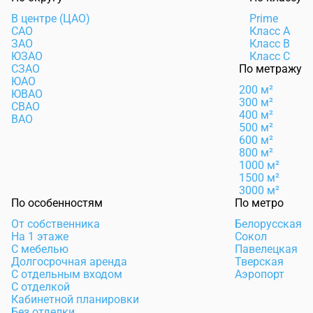
В центре (ЦАО)
Prime
САО
Класс А
ЗАО
Класс B
ЮЗАО
Класс C
СЗАО
По метражу
ЮАО
200 м²
ЮВАО
300 м²
СВАО
400 м²
ВАО
500 м²
600 м²
800 м²
1000 м²
1500 м²
3000 м²
По особенностям
По метро
От собственника
Белорусская
На 1 этаже
Сокол
С мебелью
Павелецкая
Долгосрочная аренда
Тверская
С отдельным входом
Аэропорт
С отделкой
Кабинетной планировки
Без отделки