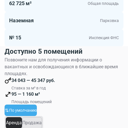
Бизнес-центр имеет удобную локацию. Рядом
62 725 м²
Общая площадь
проходят крупные транспортные магистрали:
Дмитровское шоссе и ТТК. Комплекс расположен в 10
Наземная
Парковка
минутах ходьбы от м. «Дмитровская».
№ 15
Инспекция ФНС
Доступно 5 помещений
Позвоните нам для получения информации о
вакантных и освобождающихся в ближайшее время
площадях.
34 043 — 45 347 руб.
Ставка за м² в год
95 — 1 160 м²
Площадь помещений
По умолчанию
Аренда
Продажа