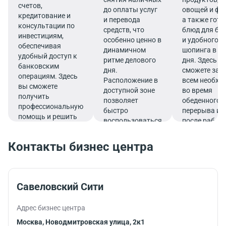
счетов,
до оплаты услуг
овощей и фр
кредитование и
и перевода
а также гот
консультации по
средств, что
блюд для бы
инвестициям,
особенно ценно в
и удобного
обеспечивая
динамичном
шопинга в те
удобный доступ к
ритме делового
дня. Здесь в
банковским
дня.
сможете зап
операциям. Здесь
Расположение в
всем необх
вы сможете
доступной зоне
во время
получить
позволяет
обеденного
профессиональную
быстро
перерыва ил
помощь и решить
воспользоваться
после работ
все финансовые
услугами банка.
вопросы в
Контакты бизнес центра
комфортной
обстановке.
Савеловский Сити
Адрес бизнес центра
Москва, Новодмитровская улица, 2к1