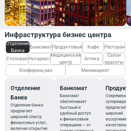
Инфраструктура бизнес центра
Отделение
Банкомат
Продуктовый
Кафе
Ресторан
Банка
Медицинский
Салон
Столовая
Нотариус
Аптека
центр
красоты
Конференц-зал
Минимаркет
Отделение
Банкомат
Продукт
Банкомат
Современны
Банка
обеспечивает
супермаркет
Отделение банка
быстрый и
предлагает
предлагает
удобный доступ
широкий
широкий спектр
к финансовым
ассортимент
финансовых услуг,
операциям — от
качественны
включая открытие
снятия наличных
продуктов, 