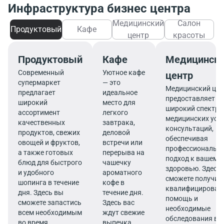
Инфраструктура бизнес центра
Медицинский
Салон
Продуктовый
Кафе
центр
красоты
Продуктовый
Кафе
Медицинск
Современный
Уютное кафе
центр
супермаркет
— это
Медицинский цен
предлагает
идеальное
предоставляет
широкий
место для
широкий спектр
ассортимент
легкого
медицинских услу
качественных
завтрака,
консультаций,
продуктов, свежих
деловой
обеспечивая
овощей и фруктов,
встречи или
профессиональн
а также готовых
перерыва на
подход к вашему
блюд для быстрого
чашечку
здоровью. Здесь
и удобного
ароматного
сможете получит
шопинга в течение
кофе в
квалифицирован
дня. Здесь вы
течение дня.
помощь и
сможете запастись
Здесь вас
необходимые
всем необходимым
ждут свежие
обследования в
во время
выпечка,