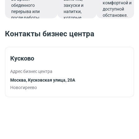
комфортной и
обеденного
закуски и
доступной
перерыва или
напитки,
обстановке.
после работы.
которые
подарят
заряд
Контакты бизнес центра
бодрости и
помогут
продуктивно
продолжить
Кусково
работу.
Адрес бизнес центра
Москва, Кусковская улица, 20А
Новогиреево