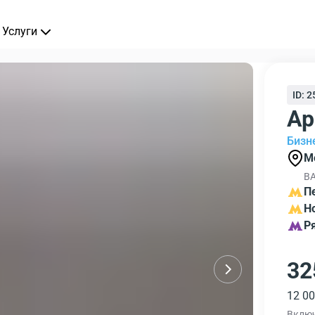
Услуги
ID: 
Ар
Бизн
М
ВА
П
Н
Р
32
12 00
Вклю