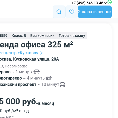
+7 (495) 646-13-46
Заказать звонок
25559
Класс: B
Без комиссии
Готов к въезду
енда офиса 325 м²
ес-центр «Кусково»
осква, Кусковская улица, 20А
О, Новогиреево
ерово
~ 1 минута
овогиреево
~ 4 минуты
язанский проспект
~ 10 минут
5 000 руб.
в месяц
0 руб./м² в год
чая НДС