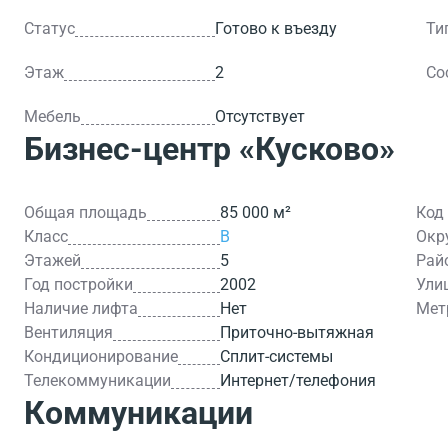
Статус
Готово к въезду
Ти
Этаж
2
Со
Мебель
Отсутствует
Бизнес-центр
«Кусково»
Общая площадь
85 000 м²
Код
Класс
B
Окр
Этажей
5
Рай
Год постройки
2002
Ули
Наличие лифта
Нет
Мет
Вентиляция
Приточно-вытяжная
Кондиционирование
Сплит-системы
Телекоммуникации
Интернет/телефония
Коммуникации