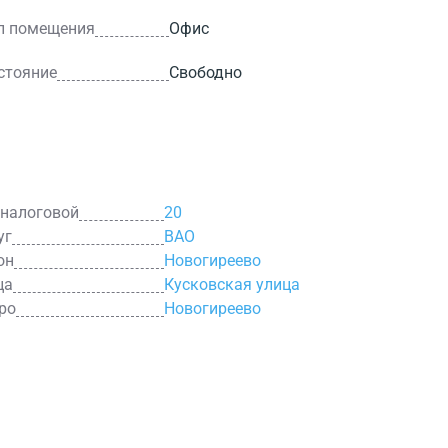
п помещения
Офис
стояние
Свободно
 налоговой
20
уг
ВАО
он
Новогиреево
ца
Кусковская улица
ро
Новогиреево