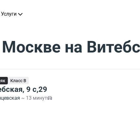
Услуги
 Москве на Витебс
няк
Класс B
бская, 9 с,29
нцевская
~ 13 минут