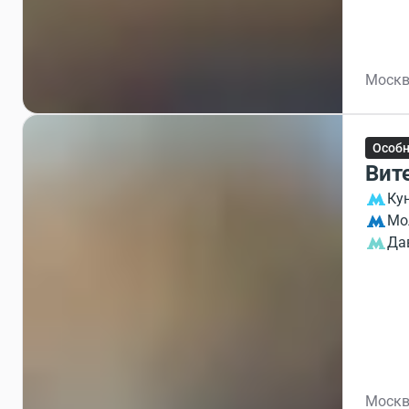
Москв
Особ
Вит
Ку
Мо
Да
Москв