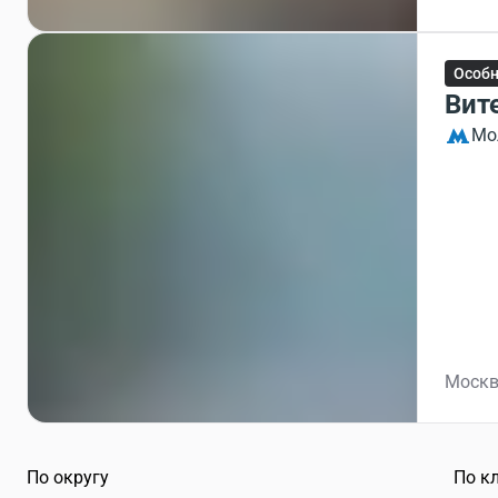
Особ
Вит
Мо
Москв
По округу
По к