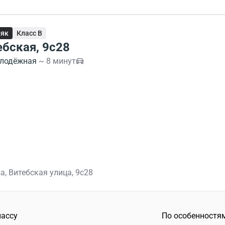
няк
Класс B
ебская, 9с28
лодёжная
~ 8 минут
а, Витебская улица, 9с28
лассу
По особенностя