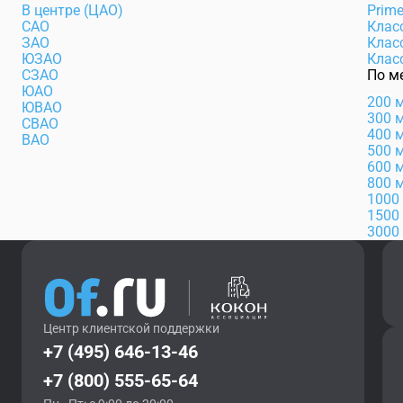
В центре (ЦАО)
Prim
САО
Клас
ЗАО
Клас
ЮЗАО
Клас
СЗАО
По м
ЮАО
200 
ЮВАО
300 
СВАО
400 
ВАО
500 
600 
800 
1000
1500
3000
Центр клиентской поддержки
+7 (495) 646-13-46
+7 (800) 555-65-64