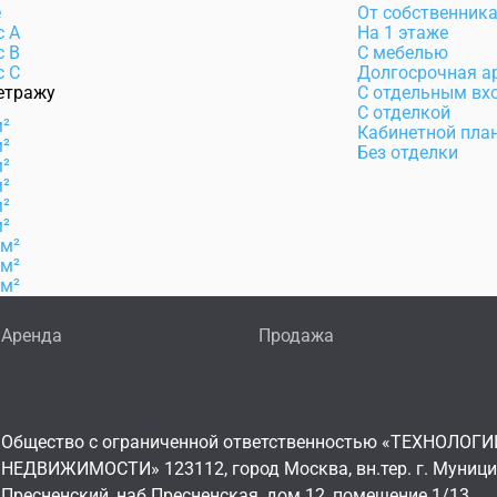
e
От собственник
с А
На 1 этаже
с B
С мебелью
с C
Долгосрочная а
етражу
С отдельным вх
С отделкой
м²
Кабинетной пла
м²
Без отделки
м²
м²
м²
м²
 м²
 м²
 м²
Аренда
Продажа
Общество с ограниченной ответственностью «ТЕХНОЛОГИ
НЕДВИЖИМОСТИ» 123112, город Москва, вн.тер. г. Муниц
Пресненский, наб Пресненская, дом 12, помещение 1/13