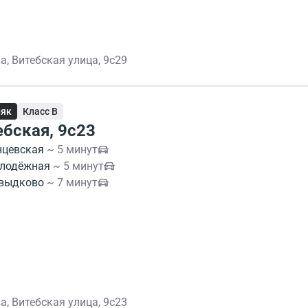
а, Витебская улица, 9с29
няк
Класс B
ебская, 9с23
нцевская
~ 5 минут
лодёжная
~ 5 минут
выдково
~ 7 минут
а, Витебская улица, 9с23