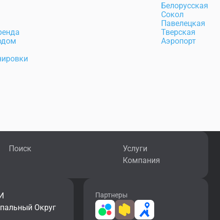
а
Белорусская
Сокол
Павелецкая
ренда
Тверская
одом
Аэропорт
нировки
Поиск
Услуги
Компания
И
Партнеры
ипальный Округ