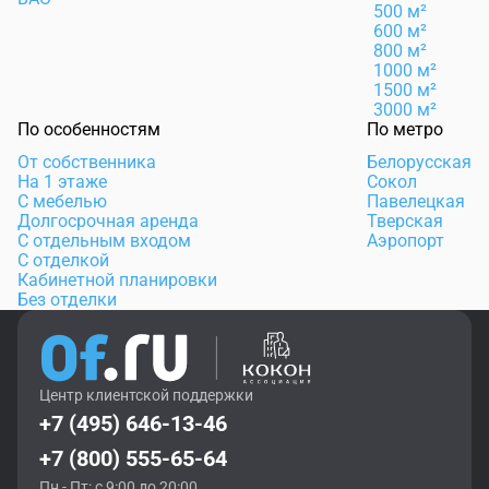
500 м²
600 м²
800 м²
1000 м²
1500 м²
3000 м²
По особенностям
По метро
От собственника
Белорусская
На 1 этаже
Сокол
С мебелью
Павелецкая
Долгосрочная аренда
Тверская
С отдельным входом
Аэропорт
С отделкой
Кабинетной планировки
Без отделки
Центр клиентской поддержки
+7 (495) 646-13-46
+7 (800) 555-65-64
Пн - Пт: с 9:00 до 20:00