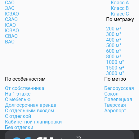
САО
Класс А
ЗАО
Класс B
ЮЗАО
Класс C
СЗАО
По метражу
ЮАО
200 м²
ЮВАО
300 м²
СВАО
400 м²
ВАО
500 м²
600 м²
800 м²
1000 м²
1500 м²
3000 м²
По особенностям
По метро
От собственника
Белорусская
На 1 этаже
Сокол
С мебелью
Павелецкая
Долгосрочная аренда
Тверская
С отдельным входом
Аэропорт
С отделкой
Кабинетной планировки
Без отделки