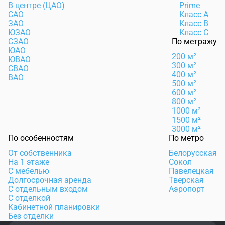
В центре (ЦАО)
Prime
САО
Класс А
ЗАО
Класс B
ЮЗАО
Класс C
СЗАО
По метражу
ЮАО
200 м²
ЮВАО
300 м²
СВАО
400 м²
ВАО
500 м²
600 м²
800 м²
1000 м²
1500 м²
3000 м²
По особенностям
По метро
От собственника
Белорусская
На 1 этаже
Сокол
С мебелью
Павелецкая
Долгосрочная аренда
Тверская
С отдельным входом
Аэропорт
С отделкой
Кабинетной планировки
Без отделки