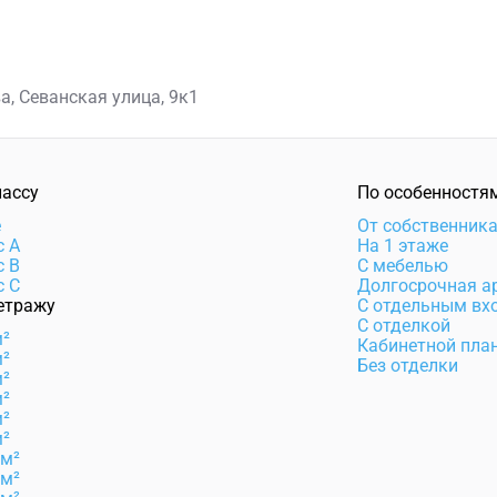
а, Севанская улица, 9к1
лассу
По особенностя
e
От собственник
с А
На 1 этаже
с B
С мебелью
с C
Долгосрочная а
етражу
С отдельным вх
С отделкой
м²
Кабинетной пла
м²
Без отделки
м²
м²
м²
м²
 м²
 м²