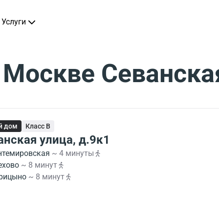
Услуги
 Москве Севанска
й дом
Класс B
анская улица, д.9к1
нтемировская
~ 4 минуты
ехово
~ 8 минут
рицыно
~ 8 минут