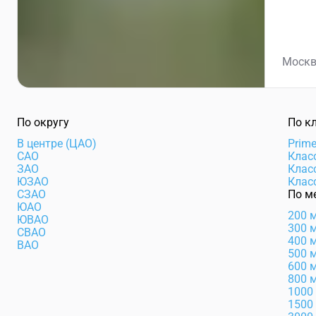
Москв
По округу
По к
В центре (ЦАО)
Prim
САО
Клас
ЗАО
Клас
ЮЗАО
Клас
СЗАО
По м
ЮАО
200 
ЮВАО
300 
СВАО
400 
ВАО
500 
600 
800 
1000
1500