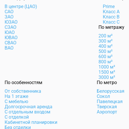
В центре (ЦАО)
Prime
САО
Класс А
ЗАО
Класс B
ЮЗАО
Класс C
СЗАО
По метражу
ЮАО
200 м²
ЮВАО
300 м²
СВАО
400 м²
ВАО
500 м²
600 м²
800 м²
1000 м²
1500 м²
3000 м²
По особенностям
По метро
От собственника
Белорусская
На 1 этаже
Сокол
С мебелью
Павелецкая
Долгосрочная аренда
Тверская
С отдельным входом
Аэропорт
С отделкой
Кабинетной планировки
Без отделки