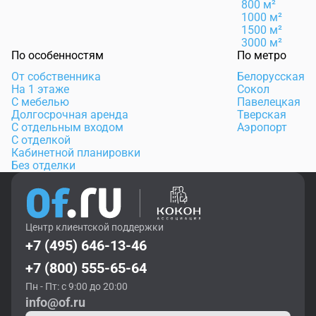
800 м²
1000 м²
1500 м²
3000 м²
По особенностям
По метро
От собственника
Белорусская
На 1 этаже
Сокол
С мебелью
Павелецкая
Долгосрочная аренда
Тверская
С отдельным входом
Аэропорт
С отделкой
Кабинетной планировки
Без отделки
Центр клиентской поддержки
+7 (495) 646-13-46
+7 (800) 555-65-64
Пн - Пт: с 9:00 до 20:00
info@of.ru