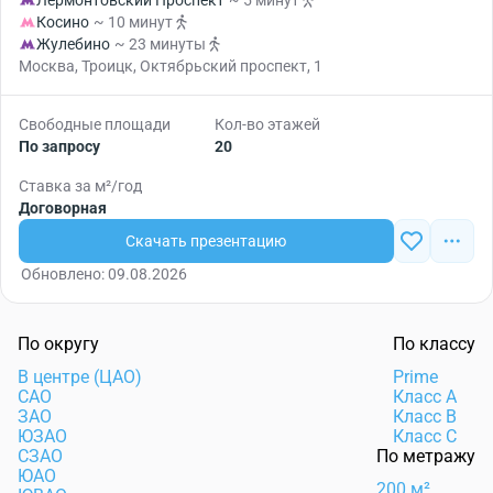
Лермонтовский Проспект
~ 5 минут
Косино
~ 10 минут
Жулебино
~ 23 минуты
Москва, Троицк, Октябрьский проспект, 1
Свободные площади
Кол-во этажей
По запросу
20
Ставка за м²/год
Договорная
Скачать презентацию
Обновлено: 09.08.2026
По округу
По классу
В центре (ЦАО)
Prime
САО
Класс А
ЗАО
Класс B
ЮЗАО
Класс C
СЗАО
По метражу
ЮАО
200 м²