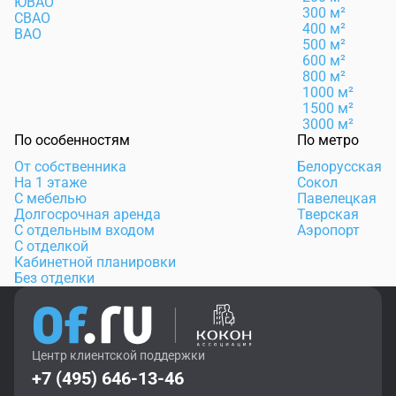
ЮВАО
300 м²
СВАО
400 м²
ВАО
500 м²
600 м²
800 м²
1000 м²
1500 м²
3000 м²
По особенностям
По метро
От собственника
Белорусская
На 1 этаже
Сокол
С мебелью
Павелецкая
Долгосрочная аренда
Тверская
С отдельным входом
Аэропорт
С отделкой
Кабинетной планировки
Без отделки
Центр клиентской поддержки
+7 (495) 646-13-46