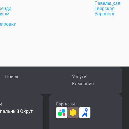
Павелецкая
ренда
Тверская
одом
Аэропорт
нировки
Поиск
Услуги
Компания
И
Партнеры
ипальный Округ