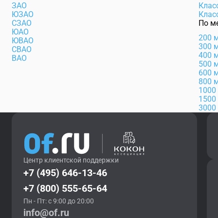
ЗАО
Клас
ЮЗАО
Клас
СЗАО
По м
ЮАО
200 
ЮВАО
300 
СВАО
400 
ВАО
500 
600 
800 
1000
1500
3000
Центр клиентской поддержки
+7 (495) 646-13-46
+7 (800) 555-65-64
Пн - Пт: с 9:00 до 20:00
info@of.ru