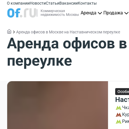
О компании
Новости
Статьи
Вакансии
Контакты
Коммерческая
Аренда
Продажа
недвижимость Москвы
Аренда офисов в Москве на Наставническом переулке
Аренда офисов в
переулке
Особ
Нас
Чк
Ку
Ри