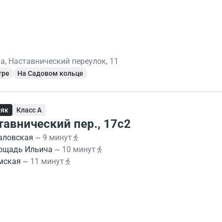
а, Наставнический переулок, 11
тре
На Садовом кольце
няк
Класс A
тавнический пер., 17с2
аловская
~ 9 минут
ощадь Ильича
~ 10 минут
мская
~ 11 минут