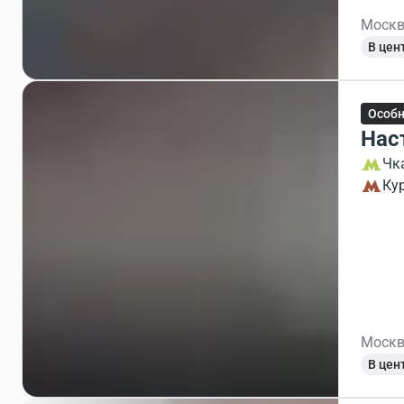
Москв
В цен
Особ
Нас
Чк
Ку
Москв
В цен