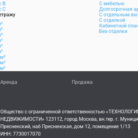
с B
С мебелью
с C
Долгосрочная а
етражу
С отдельным вх
С отделкой
м²
Кабинетной пла
м²
Без отделки
м²
м²
м²
м²
 м²
 м²
 м²
Аренда
Продажа
Общество с ограниченной ответственностью «ТЕХНОЛОГИ
НЕДВИЖИМОСТИ» 123112, город Москва, вн.тер. г. Муниц
Пресненский, наб Пресненская, дом 12, помещение 1/13
ИНН: 7730017070