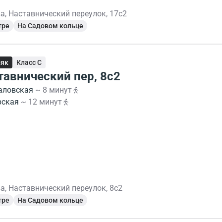
а, Наставнический переулок, 17с2
тре
На Садовом кольце
няк
Класс C
тавнический пер, 8с2
аловская
~ 8 минут
рская
~ 12 минут
а, Наставнический переулок, 8с2
тре
На Садовом кольце