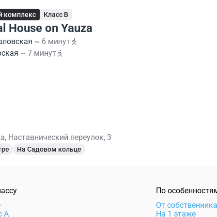
й комплекс
Класс B
l House on Yauza
аловская
~ 6 минут
рская
~ 7 минут
а, Наставнический переулок, 3
тре
На Садовом кольце
лассу
По особенностя
e
От собственник
с А
На 1 этаже