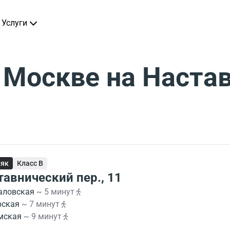
Услуги
 Москве на Наста
няк
Класс B
тавнический пер., 11
аловская
~ 5 минут
рская
~ 7 минут
мская
~ 9 минут