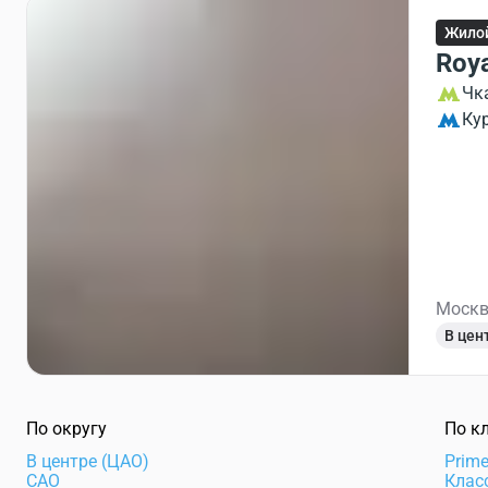
Жило
Roya
Чк
Ку
Москв
В цен
По округу
По к
В центре (ЦАО)
Prim
САО
Клас