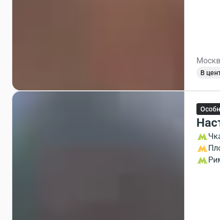
Москв
В цен
Особ
Нас
Чк
Пл
Ри