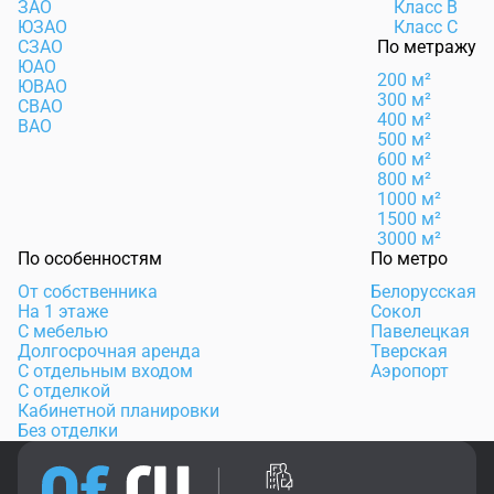
ЗАО
Класс B
ЮЗАО
Класс C
СЗАО
По метражу
ЮАО
200 м²
ЮВАО
300 м²
СВАО
400 м²
ВАО
500 м²
600 м²
800 м²
1000 м²
1500 м²
3000 м²
По особенностям
По метро
От собственника
Белорусская
На 1 этаже
Сокол
С мебелью
Павелецкая
Долгосрочная аренда
Тверская
С отдельным входом
Аэропорт
С отделкой
Кабинетной планировки
Без отделки