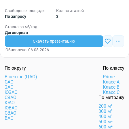
Свободные площади
Кол-во этажей
По запросу
3
Ставка за м²/год
Договорная
Скачать презентацию
Обновлено: 06.08.2026
По округу
По классу
В центре (ЦАО)
Prime
САО
Класс А
ЗАО
Класс B
ЮЗАО
Класс C
СЗАО
По метражу
ЮАО
200 м²
ЮВАО
300 м²
СВАО
400 м²
ВАО
500 м²
600 м²