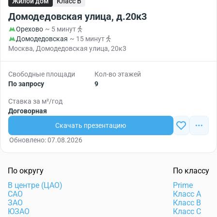
Жилой дом
Класс B
Домодедовская улица, д.20к3
Орехово
~ 5 минут
Домодедовская
~ 15 минут
Москва, Домодедовская улица, 20к3
Свободные площади
Кол-во этажей
По запросу
9
Ставка за м²/год
Договорная
Скачать презентацию
Обновлено: 07.08.2026
По округу
По классу
В центре (ЦАО)
Prime
САО
Класс А
ЗАО
Класс B
ЮЗАО
Класс C