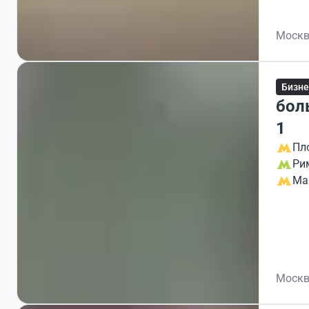
Москв
Бизне
бол
1
Пл
Ри
Ма
Москв