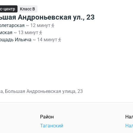
с-центр
Класс B
ьшая Андроньевская ул., 23
олетарская
~ 12 минут
мская
~ 13 минут
ощадь Ильича
~ 14 минут
а, Большая Андроньевская улица, 23
Район
На
Таганский
На