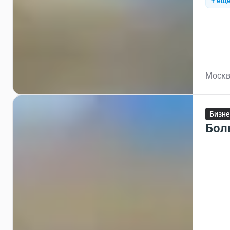
+ ещё
Москв
Бизне
Бол