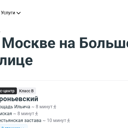
Услуги
е
 Москве на Больш
улице
с-центр
Класс B
роньевский
ощадь Ильича
~ 8 минут
мская
~ 8 минут
естьянская застава
~ 10 минут