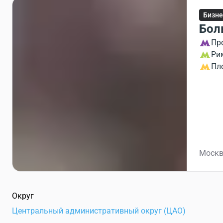
Бизне
Бол
Пр
Ри
Пл
Москв
Округ
Центральный административный округ (ЦАО)