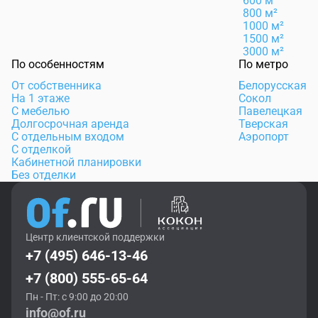
600 м²
800 м²
1000 м²
1500 м²
3000 м²
По особенностям
По метро
От собственника
Белорусская
На 1 этаже
Сокол
С мебелью
Павелецкая
Долгосрочная аренда
Тверская
С отдельным входом
Аэропорт
С отделкой
Кабинетной планировки
Без отделки
Центр клиентской поддержки
+7 (495) 646-13-46
+7 (800) 555-65-64
Пн - Пт: с 9:00 до 20:00
info@of.ru