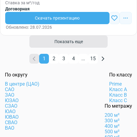
Ставка за м²/год
Договорная
Скачать презентацию
Обновлено: 28.07.2026
Показать еще
1
2
3
4
...
15
По округу
По классу
В центре (ЦАО)
Prime
САО
Класс А
ЗАО
Класс B
ЮЗАО
Класс C
СЗАО
По метражу
ЮАО
200 м²
ЮВАО
300 м²
СВАО
400 м²
ВАО
500 м²