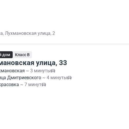
а, Лухмановская улица, 2
й дом
Класс B
мановская улица, 33
хмановская
~ 3 минуты
ица Дмитриевского
~ 4 минуты
красовка
~ 7 минут