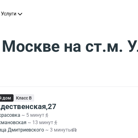
Услуги
 Москве на ст.м. 
й дом
Класс B
дественская,27
красовка
~ 5 минут
хмановская
~ 13 минут
ица Дмитриевского
~ 3 минуты