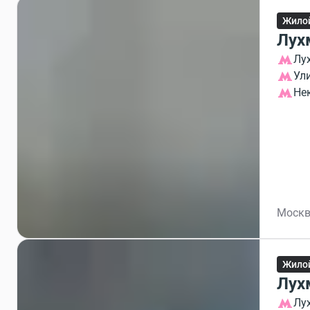
Жило
Лух
Лу
Ул
Не
Москв
Жило
Лух
Лу