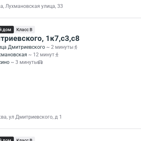
а, Лухмановская улица, 33
й дом
Класс B
триевского, 1к7,с3,с8
ица Дмитриевского
~ 2 минуты
хмановская
~ 12 минут
сино
~ 3 минуты
ва, ул Дмитриевского, д 1
й дом
Класс B