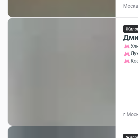
Москв
Жило
Дми
Ул
Лу
Ко
г Моск
Жило