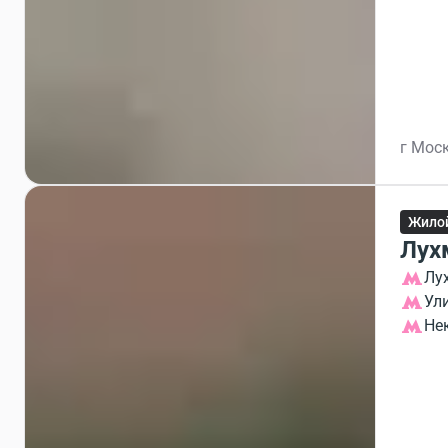
г Моск
Жило
Лух
Лу
Ул
Не