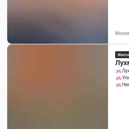
Москв
Жило
Лух
Лу
Ул
Не