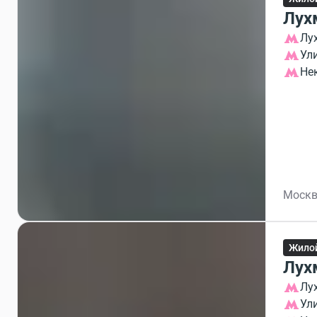
Лух
Лу
Ул
Не
Москв
Жило
Лух
Лу
Ул