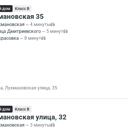
й дом
Класс B
мановская 35
хмановская
~ 4 минуты
ица Дмитриевского
~ 5 минут
красовка
~ 8 минут
а, Лухмановская улица, 35
й дом
Класс B
мановская улица, 32
хмановская
~ 3 минуты