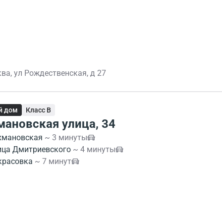
ва, ул Рождественская, д 27
й дом
Класс B
мановская улица, 34
хмановская
~ 3 минуты
ица Дмитриевского
~ 4 минуты
красовка
~ 7 минут