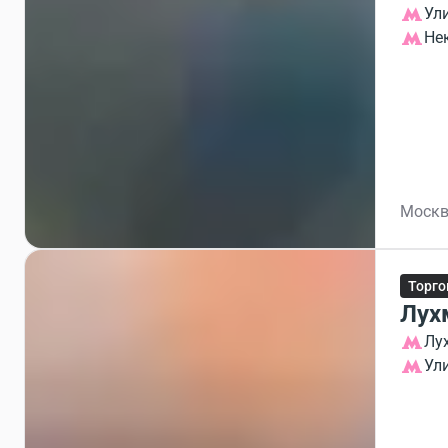
Ул
Не
Москв
Торго
Лух
Лу
Ул