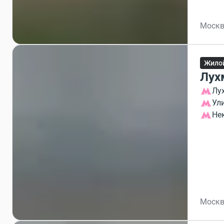
Москв
Жило
Лух
Лу
Ул
Не
Москв