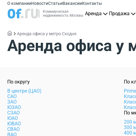
О компании
Новости
Статьи
Вакансии
Контакты
Коммерческая
Аренда
Продажа
недвижимость Москвы
Аренда офиса у метро Сходня
Аренда офиса у 
По округу
По к
В центре (ЦАО)
Prim
САО
Клас
ЗАО
Клас
ЮЗАО
Клас
СЗАО
По м
ЮАО
200 
ЮВАО
300 
СВАО
400 
ВАО