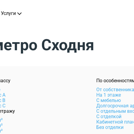
Услуги
метро Сходня
лассу
По особенностя
e
От собственник
с А
На 1 этаже
с B
С мебелью
с C
Долгосрочная а
етражу
С отдельным вх
С отделкой
м²
Кабинетной пла
м²
Без отделки
м²