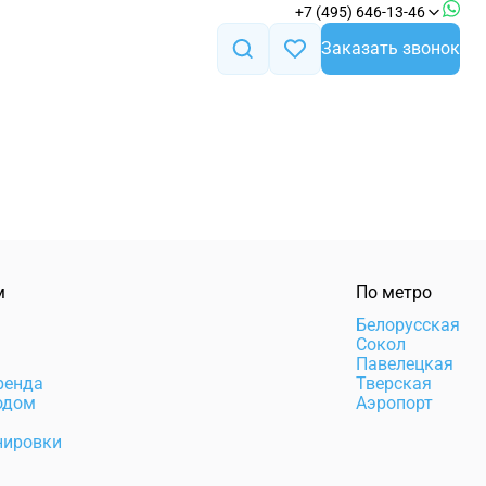
+7 (495) 646-13-46
Заказать звонок
м
По метро
а
Белорусская
Сокол
Павелецкая
ренда
Тверская
одом
Аэропорт
нировки