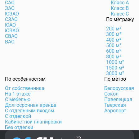
САО
Класс А
ЗАО
Класс B
ЮЗАО
Класс C
СЗАО
По метражу
ЮАО
200 м²
ЮВАО
300 м²
СВАО
400 м²
ВАО
500 м²
600 м²
800 м²
1000 м²
1500 м²
3000 м²
По особенностям
По метро
От собственника
Белорусская
На 1 этаже
Сокол
С мебелью
Павелецкая
Долгосрочная аренда
Тверская
С отдельным входом
Аэропорт
С отделкой
Кабинетной планировки
Без отделки