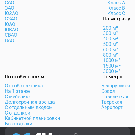
САО
Класс А
ЗАО
Класс B
ЮЗАО
Класс C
СЗАО
По метражу
ЮАО
200 м²
ЮВАО
300 м²
СВАО
400 м²
ВАО
500 м²
600 м²
800 м²
1000 м²
1500 м²
3000 м²
По особенностям
По метро
От собственника
Белорусская
На 1 этаже
Сокол
С мебелью
Павелецкая
Долгосрочная аренда
Тверская
С отдельным входом
Аэропорт
С отделкой
Кабинетной планировки
Без отделки