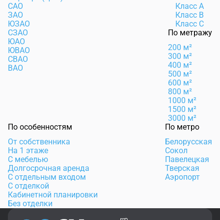
САО
Класс А
ЗАО
Класс B
ЮЗАО
Класс C
СЗАО
По метражу
ЮАО
200 м²
ЮВАО
300 м²
СВАО
400 м²
ВАО
500 м²
600 м²
800 м²
1000 м²
1500 м²
3000 м²
По особенностям
По метро
От собственника
Белорусская
На 1 этаже
Сокол
С мебелью
Павелецкая
Долгосрочная аренда
Тверская
С отдельным входом
Аэропорт
С отделкой
Кабинетной планировки
Без отделки