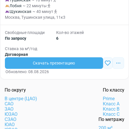
Тушинская
~ 10 минут
Лобня
~ 22 минуты
Щукинская
~ 40 минут
Москва, Тушинская улица, 11к3
Свободные площади
Кол-во этажей
По запросу
6
Ставка за м²/год
Договорная
Скачать презентацию
Обновлено: 08.08.2026
По округу
По классу
В центре (ЦАО)
Prime
САО
Класс А
ЗАО
Класс B
ЮЗАО
Класс C
СЗАО
По метражу
ЮАО
200 м²