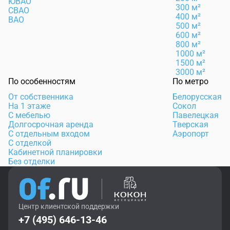
ЮВАО
300 м²
СВАО
400 м²
ВАО
500 м²
600 м²
800 м²
1000 м²
1500 м²
3000 м²
По особенностям
По метро
От собственника
Белорусская
На 1 этаже
Сокол
С мебелью
Павелецкая
Долгосрочная аренда
Тверская
С отдельным входом
Аэропорт
С отделкой
Кабинетной планировки
Без отделки
Центр клиентской поддержки
+7 (495) 646-13-46