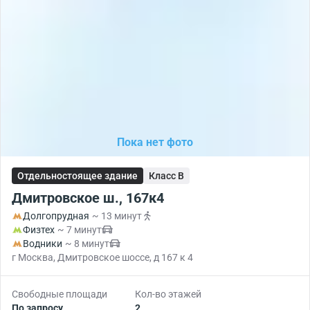
Пока нет фото
Отдельностоящее здание
Класс B
Дмитровское ш., 167к4
Долгопрудная
~ 13 минут
Физтех
~ 7 минут
Водники
~ 8 минут
г Москва, Дмитровское шоссе, д 167 к 4
Свободные площади
Кол-во этажей
По запросу
2