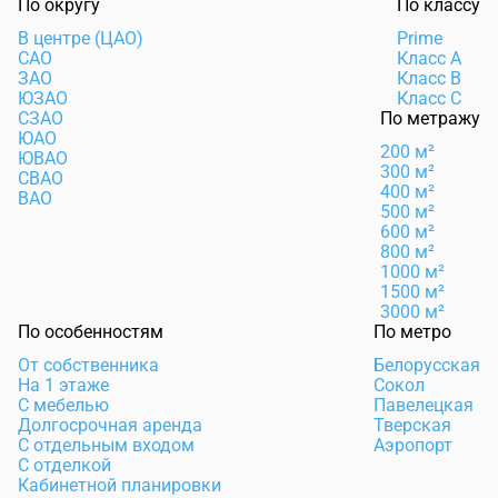
По округу
По классу
В центре (ЦАО)
Prime
САО
Класс А
ЗАО
Класс B
ЮЗАО
Класс C
СЗАО
По метражу
ЮАО
200 м²
ЮВАО
300 м²
СВАО
400 м²
ВАО
500 м²
600 м²
800 м²
1000 м²
1500 м²
3000 м²
По особенностям
По метро
От собственника
Белорусская
На 1 этаже
Сокол
С мебелью
Павелецкая
Долгосрочная аренда
Тверская
С отдельным входом
Аэропорт
С отделкой
Кабинетной планировки