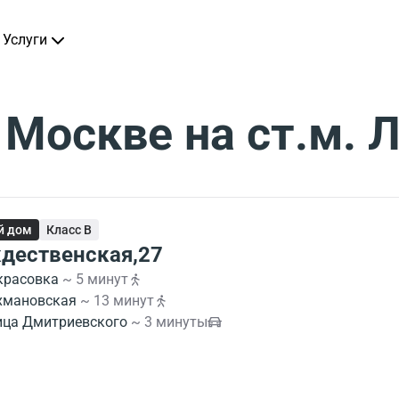
Услуги
 Москве на ст.м. 
й дом
Класс B
дественская,27
красовка
~ 5 минут
хмановская
~ 13 минут
ица Дмитриевского
~ 3 минуты