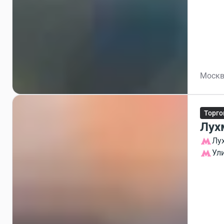
Москв
Торго
Лух
Лу
Ул