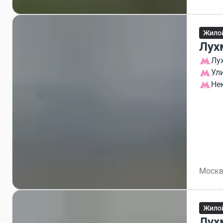
Жило
Лух
Лу
Ул
Не
Москв
Жило
Лух