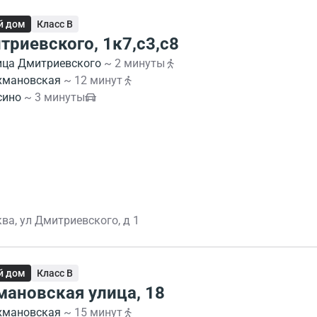
й дом
Класс B
триевского, 1к7,с3,с8
ица Дмитриевского
~ 2 минуты
хмановская
~ 12 минут
сино
~ 3 минуты
ва, ул Дмитриевского, д 1
й дом
Класс B
мановская улица, 18
хмановская
~ 15 минут