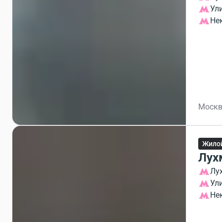
Ул
Не
Москв
Жило
Лух
Лу
Ул
Не