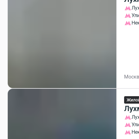
Лу
Ул
Не
Москв
Жило
Лух
Лу
Ул
Не