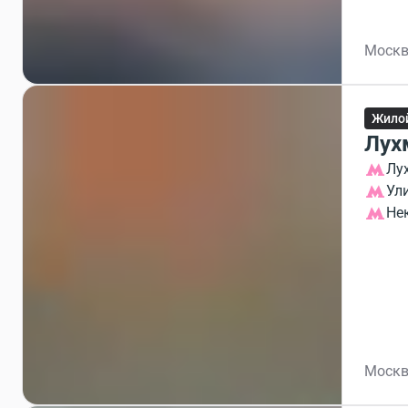
Москв
Жило
Лух
Лу
Ул
Не
Москв