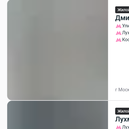
Жило
Дми
Ул
Лу
Ко
г Моск
Жило
Лух
Лу