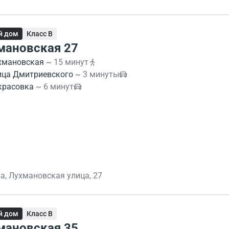
й дом
Класс B
мановская 27
хмановская
~ 15 минут
ица Дмитриевского
~ 3 минуты
красовка
~ 6 минут
а, Лухмановская улица, 27
й дом
Класс B
мановская 35