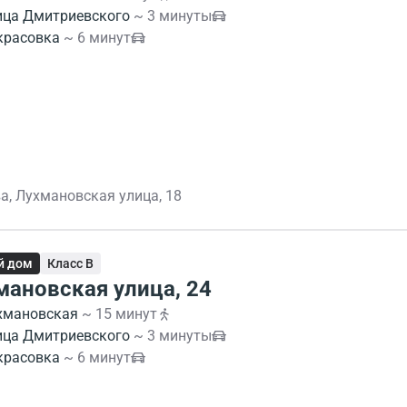
ица Дмитриевского
~ 3 минуты
красовка
~ 6 минут
а, Лухмановская улица, 18
й дом
Класс B
мановская улица, 24
хмановская
~ 15 минут
ица Дмитриевского
~ 3 минуты
красовка
~ 6 минут