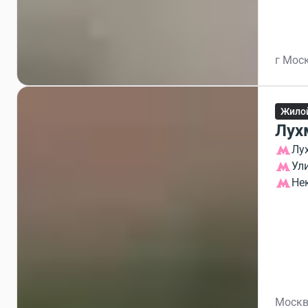
г Моск
Жило
Лух
Лу
Ул
Не
Москв