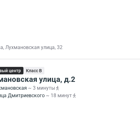
а, Лухмановская улица, 32
вый центр
Класс B
мановская улица, д.2
хмановская
~ 3 минуты
ица Дмитриевского
~ 18 минут