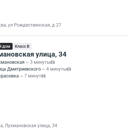
ва, ул Рождественская, д 27
й дом
Класс B
мановская улица, 34
хмановская
~ 3 минуты
ица Дмитриевского
~ 4 минуты
красовка
~ 7 минут
а, Лухмановская улица, 34