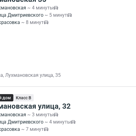
хмановская
~ 4 минуты
ица Дмитриевского
~ 5 минут
красовка
~ 8 минут
а, Лухмановская улица, 35
й дом
Класс B
мановская улица, 32
хмановская
~ 3 минуты
ица Дмитриевского
~ 4 минуты
красовка
~ 7 минут