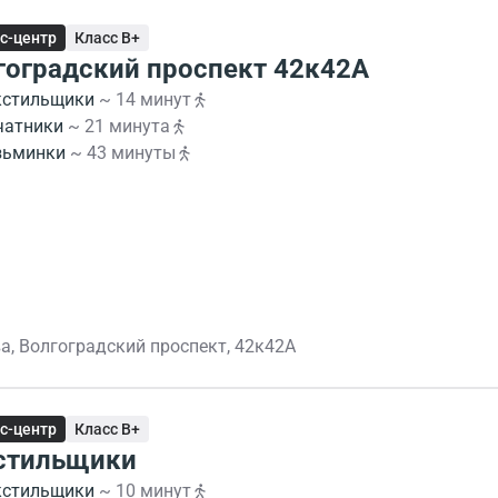
с-центр
Класс B+
гоградский проспект 42к42А
кстильщики
~ 14 минут
чатники
~ 21 минута
зьминки
~ 43 минуты
а, Волгоградский проспект, 42к42А
с-центр
Класс B+
стильщики
кстильщики
~ 10 минут