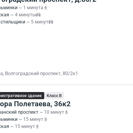
зьминки
~ 1 минута
ская
~ 4 минуты
кстильщики
~ 5 минут
а, Волгоградский проспект, 80/2к1
истративное здание
Класс B
ора Полетаева, 36к2
занский проспект
~ 10 минут
зьминки
~ 15 минут
ская
~ 15 минут