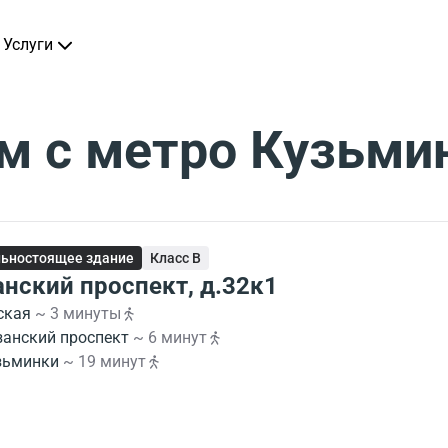
Услуги
м с метро Кузьми
ьностоящее здание
Класс B
анский проспект, д.32к1
ская
~ 3 минуты
занский проспект
~ 6 минут
зьминки
~ 19 минут