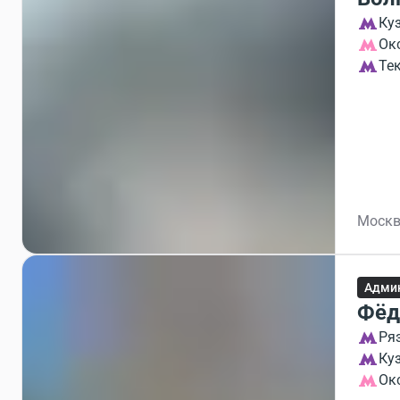
Ку
Ок
Те
Москв
Админ
Фёд
Ря
Ку
Ок