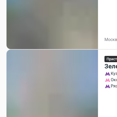
Москв
Прист
Зел
Ку
Ок
Ря