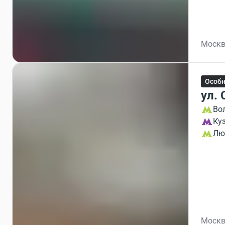
Москв
Особ
ул.
Во
Ку
Лю
Москв