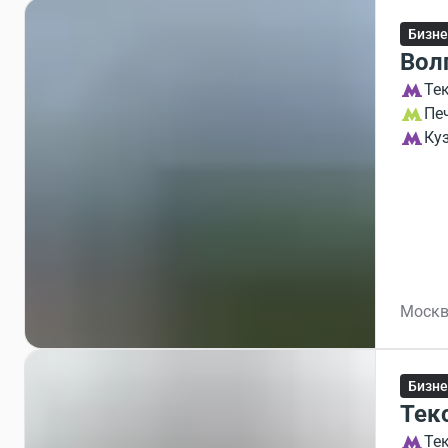
Бизне
Вол
Те
Пе
Ку
Москв
Бизне
Тек
Те