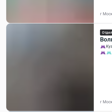
г Моск
Отдел
Вол
Ку
г Моск