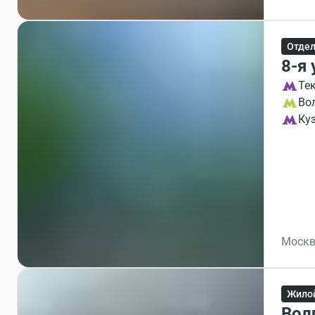
Отдел
8-я
Те
Во
Ку
Москв
Жило
Вол