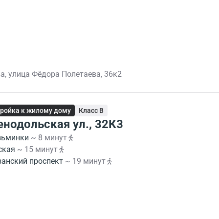
а, улица Фёдора Полетаева, 36к2
ройка к жилому дому
Класс B
енодольская ул., 32К3
зьминки
~ 8 минут
ская
~ 15 минут
занский проспект
~ 19 минут