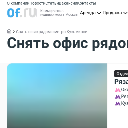
О компании
Новости
Статьи
Вакансии
Контакты
Коммерческая
Аренда
Продажа
недвижимость Москвы
Снять офис рядом с метро Кузьминки
Снять офис рядо
Отдел
Ряз
Ок
Ря
Ку