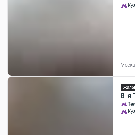
Ку
Москв
Жило
8-я
Те
Ку