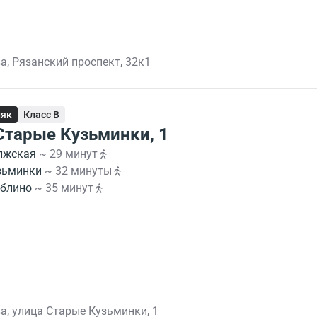
а, Рязанский проспект, 32к1
няк
Класс B
 Старые Кузьминки, 1
лжская
~ 29 минут
зьминки
~ 32 минуты
блино
~ 35 минут
а, улица Старые Кузьминки, 1