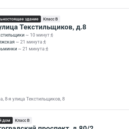
ьностоящее здание
Класс B
 улица Текстильщиков, д.8
кстильщики
~ 10 минут
лжская
~ 21 минута
зьминки
~ 21 минута
а, 8-я улица Текстильщиков, 8
й дом
Класс B
гоградский проспект, д.80/2