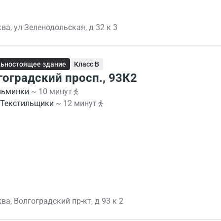
ва, ул Зеленодольская, д 32 к 3
ьностоящее здание
Класс B
гоградский просп., 93К2
зьминки
~ 10 минут
Текстильщики
~ 12 минут
ва, Волгоградский пр-кт, д 93 к 2