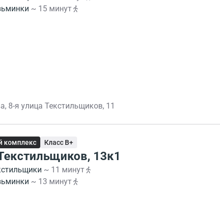
зьминки
~ 15 минут
а, 8-я улица Текстильщиков, 11
й комплекс
Класс B+
 Текстильщиков, 13к1
кстильщики
~ 11 минут
зьминки
~ 13 минут