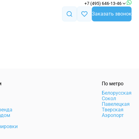
+7 (495) 646-13-46
Заказать звонок
м
По метро
а
Белорусская
Сокол
Павелецкая
ренда
Тверская
одом
Аэропорт
нировки