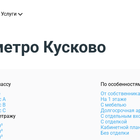
Услуги
метро Кусково
лассу
По особенностя
e
От собственник
с А
На 1 этаже
с B
С мебелью
с C
Долгосрочная а
етражу
С отдельным вх
С отделкой
м²
Кабинетной пла
м²
Без отделки
м²