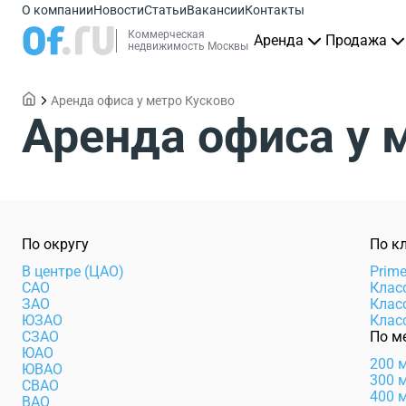
О компании
Новости
Статьи
Вакансии
Контакты
Коммерческая
Аренда
Продажа
недвижимость Москвы
Аренда офиса у метро Кусково
Аренда офиса у 
По округу
По к
В центре (ЦАО)
Prim
САО
Клас
ЗАО
Клас
ЮЗАО
Клас
СЗАО
По м
ЮАО
200 
ЮВАО
300 
СВАО
400 
ВАО