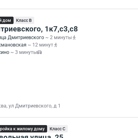
й дом
Класс B
триевского, 1к7,с3,с8
ица Дмитриевского
~ 2 минуты
хмановская
~ 12 минут
сино
~ 3 минуты
ва, ул Дмитриевского, д 1
ройка к жилому дому
Класс C
вольная улица, 25