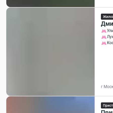
Жило
Дми
Ул
Лу
Ко
г Моск
Прист
При