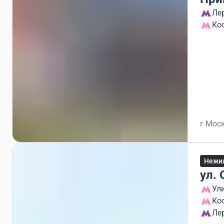
Ле
Ко
г Моск
Нежил
ул. 
Ул
Ко
Ле