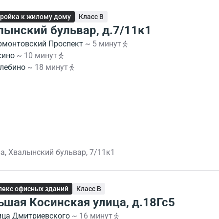
ройка к жилому дому
Класс B
лынский бульвар, д.7/11к1
рмонтовский Проспект
~ 5 минут
сино
~ 10 минут
лебино
~ 18 минут
а, Хвалынский бульвар, 7/11к1
екс офисных зданий
Класс B
ьшая Косинская улица, д.18Гс5
ица Дмитриевского
~ 16 минут