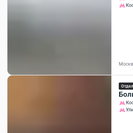
Ко
Москв
Отдел
Бол
Ко
Ул