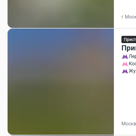
г Моск
Прист
При
Ле
Ко
Жу
Москв