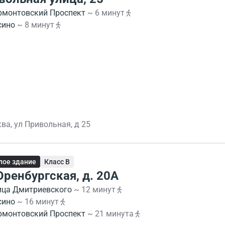
рмонтовский Проспект
~ 6 минут
сино
~ 8 минут
ва, ул Привольная, д 25
ое здание
Класс B
Оренбургская, д. 20А
ица Дмитриевского
~ 12 минут
сино
~ 16 минут
рмонтовский Проспект
~ 21 минута