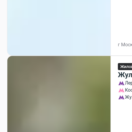
г Моск
Жило
Жул
Ле
Ко
Жу