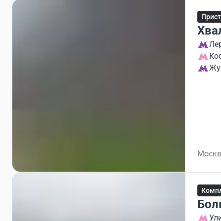
Прист
Хва
Ле
Ко
Жу
Москв
Компл
Бол
Ул