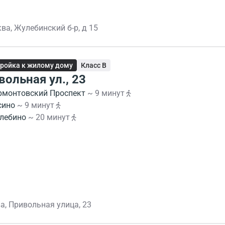
ва, Жулебинский б-р, д 15
ройка к жилому дому
Класс B
вольная ул., 23
рмонтовский Проспект
~ 9 минут
сино
~ 9 минут
лебино
~ 20 минут
а, Привольная улица, 23