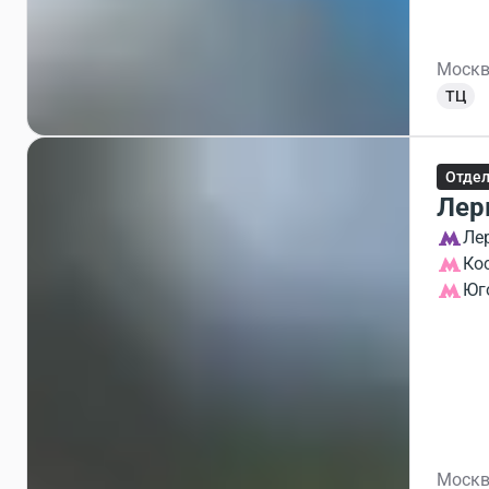
Москв
ТЦ
Отдел
Лер
Ле
Ко
Юг
Москв