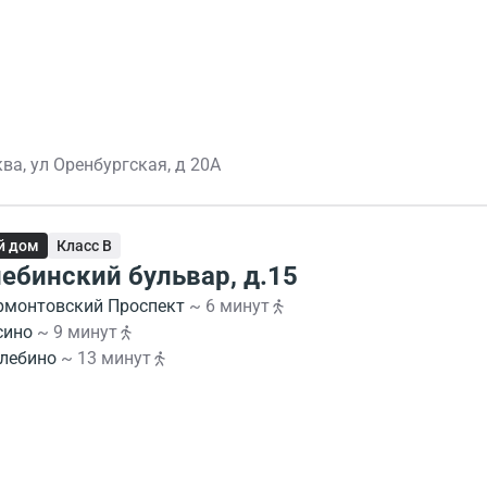
ва, ул Оренбургская, д 20А
й дом
Класс B
ебинский бульвар, д.15
рмонтовский Проспект
~ 6 минут
сино
~ 9 минут
лебино
~ 13 минут