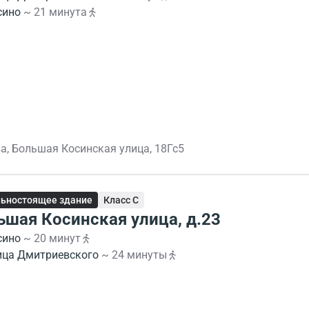
сино
~ 21 минута
а, Большая Косинская улица, 18Гс5
ьностоящее здание
Класс C
ьшая Косинская улица, д.23
сино
~ 20 минут
ица Дмитриевского
~ 24 минуты