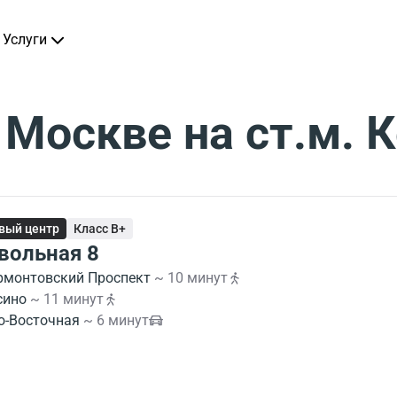
Услуги
 Москве на ст.м. 
вый центр
Класс B+
вольная 8
рмонтовский Проспект
~ 10 минут
сино
~ 11 минут
о-Восточная
~ 6 минут