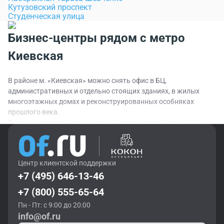
Кутузовский проспект
Студенческая улица
Бизнес-центры рядом с метро
Киевская
В районе м. «Киевская» можно снять офис в БЦ,
административных и отдельно стоящих зданиях, в жилых
многоэтажных домах и реконструированных особняках
прошлого века.
В аренду сдается коммерческая недвижимость под любые
задачи:
• классов A, B и C;
Центр клиентской поддержки
• без ремонта (можно самостоятельно выбрать дизайн
+7 (495) 646-13-46
потолка, пола и стен) и с отделкой (выполнена качественными
и безопасными материалами);
+7 (800) 555-65-64
• разной площади и планировки, на цокольном или первом
Пн - Пт: с 9:00 до 20:00
этаже и выше, с отдельным или общим входом.
info@of.ru