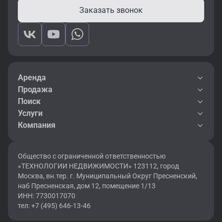
Инфраструктура
Заказать звонок
В районе ст. м. «Киевская» расположены бесплатные
автомобильные парковки и остановки наземного городского
транспорта. До метро от офисов можно добраться пешком за
несколько минут. Социальная инфраструктура включает
МФЦ, супермаркеты, магазины брендовой одежды, отделения
Аренда
банков и банкоматы, аптеки и другие значимые объекты.
Продажа
Поиск
Аренда офисного помещения от собственника — это
Услуги
прозрачные условия и отсутствие переплат.
Компания
Общество с ограниченной ответственностью
«ТЕХНОЛОГИИ НЕДВИЖИМОСТИ» 123112, город
Москва, вн.тер. г. Муниципальный Округ Пресненский,
наб Пресненская, дом 12, помещение 1/13
ИНН: 7730017070
тел: +7 (495) 646-13-46