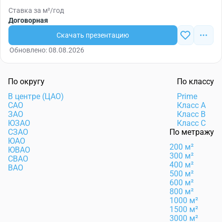
Ставка за м²/год
Договорная
Скачать презентацию
Обновлено: 08.08.2026
По округу
По классу
В центре (ЦАО)
Prime
САО
Класс А
ЗАО
Класс B
ЮЗАО
Класс C
СЗАО
По метражу
ЮАО
200 м²
ЮВАО
300 м²
СВАО
400 м²
ВАО
500 м²
600 м²
800 м²
1000 м²
1500 м²
3000 м²