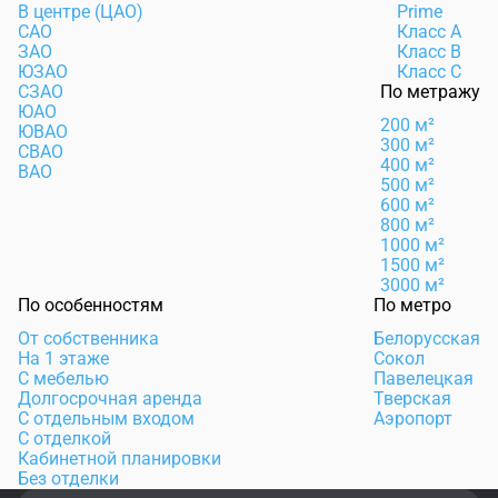
В центре (ЦАО)
Prime
САО
Класс А
ЗАО
Класс B
ЮЗАО
Класс C
СЗАО
По метражу
ЮАО
200 м²
ЮВАО
300 м²
СВАО
400 м²
ВАО
500 м²
600 м²
800 м²
1000 м²
1500 м²
3000 м²
По особенностям
По метро
От собственника
Белорусская
На 1 этаже
Сокол
С мебелью
Павелецкая
Долгосрочная аренда
Тверская
С отдельным входом
Аэропорт
С отделкой
Кабинетной планировки
Без отделки